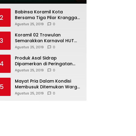
Babinsa Koramil Kota
2
Bersama Tiga Pilar Kranggan
Gelar Rakor
Agustus 25, 2019
0
Koramil 02 Trowulan
3
Semarakkan Karnaval HUT
Ke-74 Kemerdekaan RI
Agustus 25, 2019
0
Produk Asal Sidrap
4
Dipamerkan di Peringatan
Hari Koperasi Tingkat Provinsi
Agustus 25, 2019
0
Mayat Pria Dalam Kondisi
5
Membusuk Ditemukan Warga
di Area Persawahan Sidoarjo
Agustus 25, 2019
0