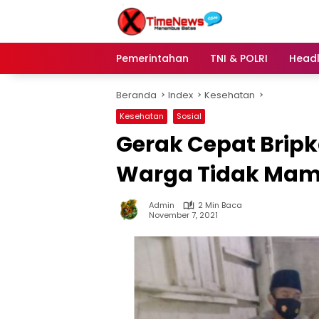
Langsung
ke
konten
Pemerintahan
TNI & POLRI
Headl
Beranda
Index
Kesehatan
Kesehatan
Sosial
Gerak Cepat Brip
Warga Tidak Mam
Admin
2 Min Baca
November 7, 2021