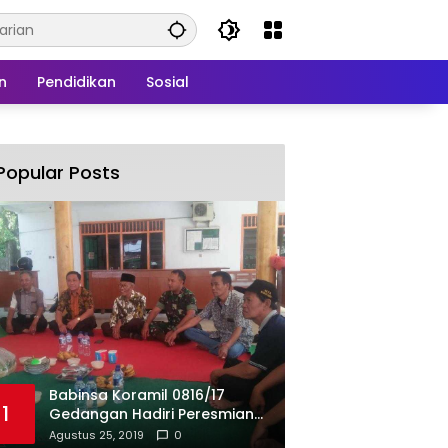
n
Pendidikan
Sosial
Popular Posts
Babinsa Koramil 0816/17
1
Gedangan Hadiri Peresmian
BUMDes Gedangan
Agustus 25, 2019
0