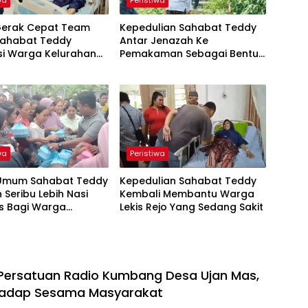
wa
Peristiwa
!Gerak Cepat Team
Kepedulian Sahabat Teddy
 Sahabat Teddy
Antar Jenazah Ke
si Warga Kelurahan
Pemakaman Sebagai Bentuk
k Ke RSUD Ibnu
Pelayan dan Ibadah
 OKU
wa
Peristiwa
Umum Sahabat Teddy
Kepedulian Sahabat Teddy
 Seribu Lebih Nasi
Kembali Membantu Warga
s Bagi Warga
Lekis Rejo Yang Sedang Sakit
pak Banjir
l Persatuan Radio Kumbang Desa Ujan Mas,
rhadap Sesama Masyarakat