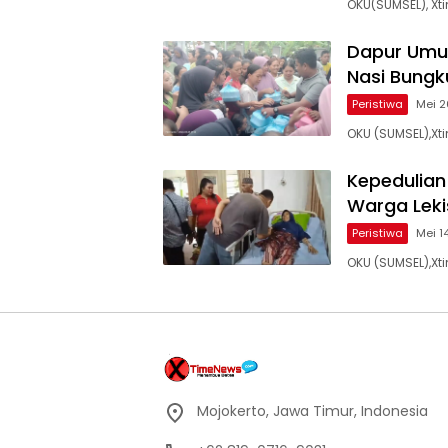
OKU(SUMSEL), Xt
Dapur Umum
Nasi Bungk
Peristiwa
Mei 2
OKU (SUMSEL),X
Kepedulia
Warga Leki
Peristiwa
Mei 1
OKU (SUMSEL),X
Mojokerto, Jawa Timur, Indonesia