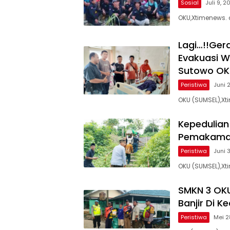
Sosial
Juli 9, 2
OKU,Xtimenews. 
Lagi…!!Ger
Evakuasi W
Sutowo OK
Peristiwa
Juni 
OKU (SUMSEL),X
Kepedulian
Pemakaman
Peristiwa
Juni 
OKU (SUMSEL),X
SMKN 3 OKU
Banjir Di 
Peristiwa
Mei 2