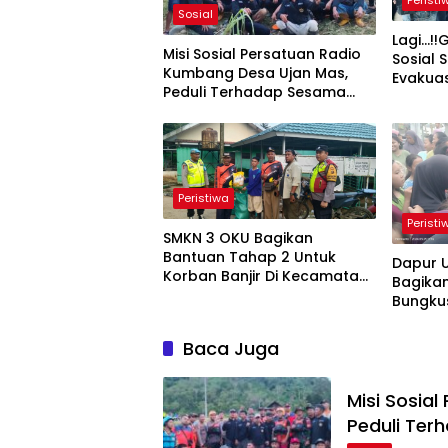
Peristi
Sosial
Lagi…!
Misi Sosial Persatuan Radio
Sosial
Kumbang Desa Ujan Mas,
Evakua
Peduli Terhadap Sesama
Kemela
Masyarakat
Sutowo
Peristiwa
Peristi
SMKN 3 OKU Bagikan
Bantuan Tahap 2 Untuk
Dapur 
Korban Banjir Di Kecamatan
Bagikan
Ulu Ogan Kabupaten OKU
Bungku
Terdam
Baca Juga
Misi Sosia
Peduli Te