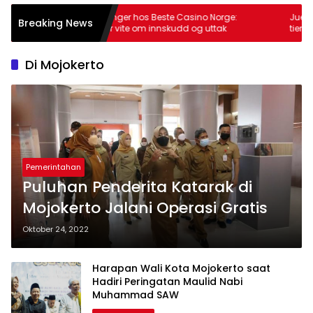
Sikre betalinger hos Beste Casino Norge:
Juegos en vivo 
Breaking News
hva du bør vite om innskudd og uttak
tiempo real co
Di Mojokerto
Pemerintahan
Puluhan Penderita Katarak di
Mojokerto Jalani Operasi Gratis
Oktober 24, 2022
Harapan Wali Kota Mojokerto saat
Hadiri Peringatan Maulid Nabi
Muhammad SAW