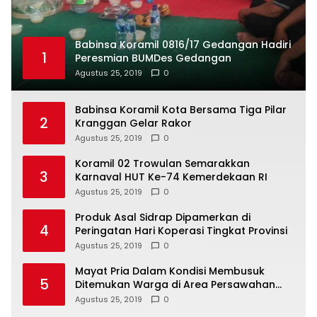
Babinsa Koramil 0816/17 Gedangan Hadiri
1
Peresmian BUMDes Gedangan
Agustus 25, 2019
0
Babinsa Koramil Kota Bersama Tiga Pilar
2
Kranggan Gelar Rakor
Agustus 25, 2019
0
Koramil 02 Trowulan Semarakkan
3
Karnaval HUT Ke-74 Kemerdekaan RI
Agustus 25, 2019
0
Produk Asal Sidrap Dipamerkan di
4
Peringatan Hari Koperasi Tingkat Provinsi
Agustus 25, 2019
0
Mayat Pria Dalam Kondisi Membusuk
5
Ditemukan Warga di Area Persawahan
Sidoarjo
Agustus 25, 2019
0