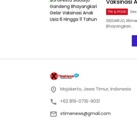
Vaksinasi 
TNI & POLRI
Des
SIDOARJO, Xtim
Bhayangkari…
Mojokerto, Jawa Timur, Indonesia
+62 819-0716-9031
xtimenews@gmail.com