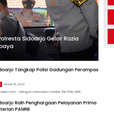
olresta Sidoarjo Gelar Razia
abaya
idoarjo Tangkap Polisi Gadungan Perampas
l
Maret 18, 2022
enews.com – Dengan memakai masker TNI-Polri, MW,…
idoarjo Raih Penghargaan Pelayanan Prima
terian PANRB