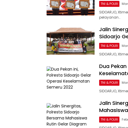
TNI & POLRI
Mar
SIDOARJO, Xtim
pelayanan…
Jalin Sine
Sidoarjo G
TNI & POLRI
Mar
SIDOARJO, Xtimen
Dua Pekan i
Keselamat
TNI & POLRI
Mar
SIDOARJO, Xtim
Jalin Siner
Mahasiswa 
TNI & POLRI
Feb
SIDOARJO, Xtime