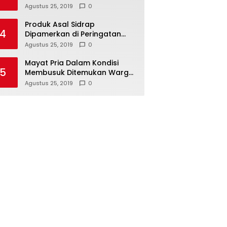
Ke-74 Kemerdekaan RI
Agustus 25, 2019
0
Produk Asal Sidrap
4
Dipamerkan di Peringatan
Hari Koperasi Tingkat Provinsi
Agustus 25, 2019
0
Mayat Pria Dalam Kondisi
5
Membusuk Ditemukan Warga
di Area Persawahan Sidoarjo
Agustus 25, 2019
0