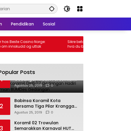
n
Pendidikan
Sosial
ste Casino Norge:
Sikre betalinger hos Beste Casino Norge:
skudd og uttak
hva du bør vite om innskudd og uttak
Popular Posts
Babinsa Koramil 0816/17
1
Gedangan Hadiri Peresmian
BUMDes Gedangan
Agustus 25, 2019
0
Babinsa Koramil Kota
2
Bersama Tiga Pilar Kranggan
Gelar Rakor
Agustus 25, 2019
0
Koramil 02 Trowulan
3
Semarakkan Karnaval HUT