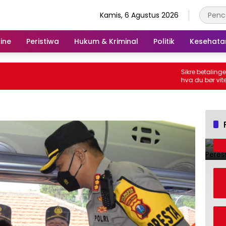
Kamis, 6 Agustus 2026
ine
Peristiwa
Hukum & Kriminal
Politik
Kesehata
Sikre betalinger hos Be
hva du bør vite om inn