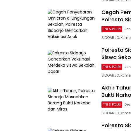
Cegah Peny
Polresta S
TNI & POLRI
Jan
SIDOARJO, Xtime
Polresta S
Siswa Seko
TNI & POLRI
Jan
SIDOARJO, Xtim
Akhir Tahu
Bukti Nark
TNI & POLRI
Des
SIDOARJO, Xtimen
Polresta S