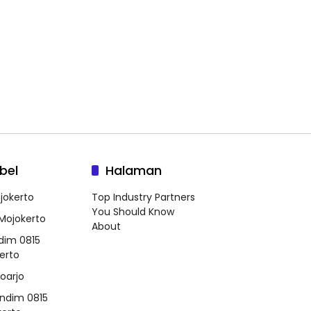
bel
Halaman
jokerto
Top Industry Partners
You Should Know
 Mojokerto
About
dim 0815
erto
doarjo
ndim 0815