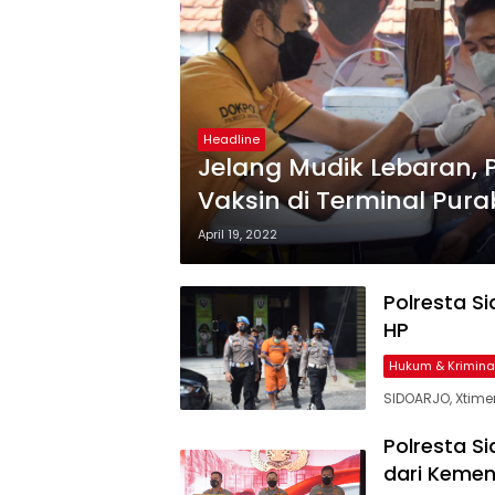
Headline
Jelang Mudik Lebaran, P
Vaksin di Terminal Pur
April 19, 2022
Polresta S
HP
Hukum & Krimina
SIDOARJO, Xtim
Polresta S
dari Kemen