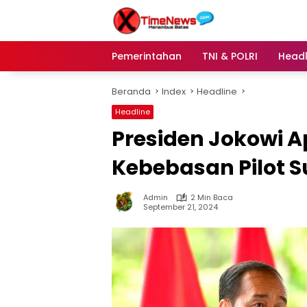
Langsung
ke
konten
Pemerintahan
TNI & POLRI
Headl
Beranda
Index
Headline
Headline
Presiden Jokowi Ap
Kebebasan Pilot Su
Admin
2 Min Baca
September 21, 2024