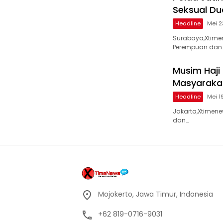
Seksual D
Headline
Mei 2
Surabaya,Xtimen
Perempuan dan
Musim Haji 
Masyarakat
Headline
Mei 1
Jakarta,Xtimen
dan…
Mojokerto, Jawa Timur, Indonesia
+62 819-0716-9031