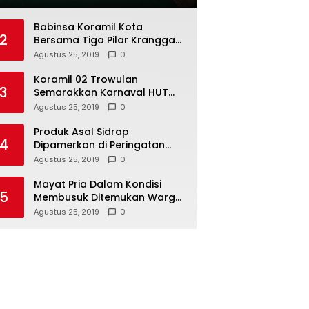
Babinsa Koramil Kota
2
Bersama Tiga Pilar Kranggan
Gelar Rakor
Agustus 25, 2019
0
Koramil 02 Trowulan
3
Semarakkan Karnaval HUT
Ke-74 Kemerdekaan RI
Agustus 25, 2019
0
Produk Asal Sidrap
4
Dipamerkan di Peringatan
Hari Koperasi Tingkat Provinsi
Agustus 25, 2019
0
Mayat Pria Dalam Kondisi
5
Membusuk Ditemukan Warga
di Area Persawahan Sidoarjo
Agustus 25, 2019
0