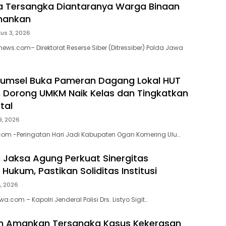
a Tersangka Diantaranya Warga Binaan
mankan
us 3, 2026
ews.com– Direktorat Reserse Siber (Ditressiber) Polda Jawa
Sumsel Buka Pameran Dagang Lokal HUT
, Dorong UMKM Naik Kelas dan Tingkatkan
ital
29, 2026
com -Peringatan Hari Jadi Kabupaten Ogan Komering Ulu…
n Jaksa Agung Perkuat Sinergitas
ukum, Pastikan Soliditas Institusi
4, 2026
a.com – Kapolri Jenderal Polisi Drs. Listyo Sigit…
im Amankan Tersangka Kasus Kekerasan