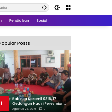
n
Pendidikan
Sosial
Popular Posts
Babinsa Koramil 0816/17
1
Gedangan Hadiri Peresmian
BUMDes Gedangan
Agustus 25, 2019
0