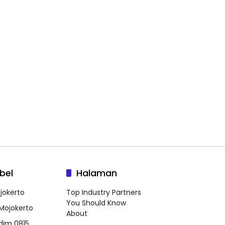
bel
Halaman
jokerto
Top Industry Partners
You Should Know
 Mojokerto
About
dim 0815