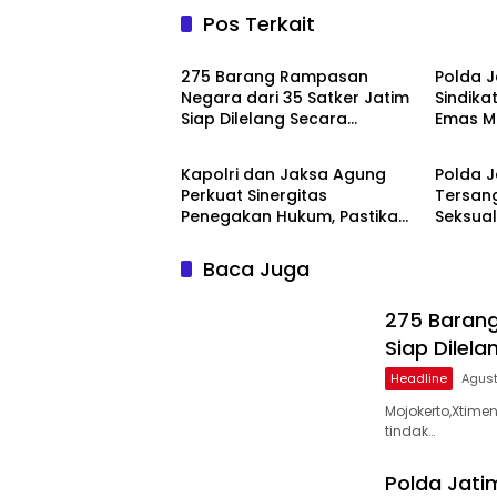
Pos Terkait
Headline
Headli
275 Barang Rampasan
Polda 
Negara dari 35 Satker Jatim
Sindika
Siap Dilelang Secara
Emas M
Headline
Headli
Terbuka
Dianta
Lapas 
Kapolri dan Jaksa Agung
Polda 
Perkuat Sinergitas
Tersan
Penegakan Hukum, Pastikan
Seksua
Soliditas Institusi
Umur
Baca Juga
275 Barang
Siap Dilel
Headline
Agust
Mojokerto,Xtim
tindak…
Polda Jati