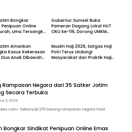
ne
Headline
Jatim Bongkar
Gubernur Sumsel Buka
t Penipuan Online
Pameran Dagang Lokal HUT
urah, Lima Tersangka
OKU ke-116, Dorong UMKM
ne
Headline
ranya Warga Binaan
Naik Kelas dan Tingkatkan
Diamankan
Literasi Digital
Jatim Amankan
Musim Haji 2026, Satgas Haji
gka Kasus Kekerasan
Polri Terus Lindungi
l Dua Anak Dibawah
Masyarakat dari Praktik Haji
Non-Prosedural
 Rampasan Negara dari 35 Satker Jatim
ang Secara Terbuka
us 3, 2026
enews.com– Sebanyak 275 barang rampasan negara hasil
m Bongkar Sindikat Penipuan Online Emas