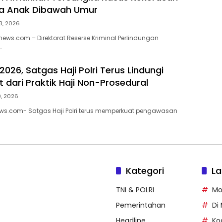
ua Anak Dibawah Umur
3, 2026
ews.com – Direktorat Reserse Kriminal Perlindungan
…
2026, Satgas Haji Polri Terus Lindungi
 dari Praktik Haji Non-Prosedural
9, 2026
ews.com- Satgas Haji Polri terus memperkuat pengawasan
Kategori
La
TNI & POLRI
Mo
Pemerintahan
Di
Headline
Ko