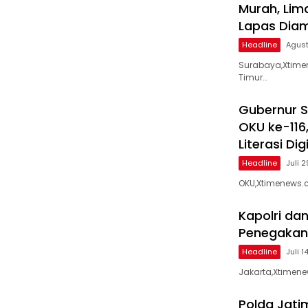
Murah, Lim
Lapas Dia
Headline
Agust
Surabaya,Xtimen
Timur…
Gubernur 
OKU ke-116
Literasi Dig
Headline
Juli 
OKU,Xtimenews.
Kapolri da
Penegakan H
Headline
Juli 1
Jakarta,Xtimenew
Polda Jat