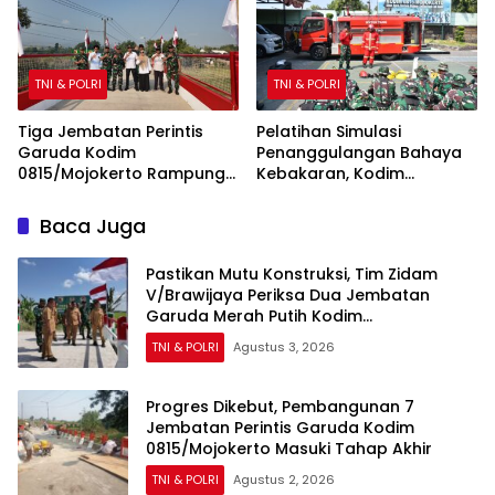
Terbanyak
TNI & POLRI
TNI & POLRI
Tiga Jembatan Perintis
Pelatihan Simulasi
Garuda Kodim
Penanggulangan Bahaya
0815/Mojokerto Rampung
Kebakaran, Kodim
100 Persen, Perkuat Akses
0815/Mojokerto Tingkatkan
dan Kesejahteraan Warga
Kesiapsiagaan Personel
Baca Juga
Hadapi Situasi Darurat
Pastikan Mutu Konstruksi, Tim Zidam
V/Brawijaya Periksa Dua Jembatan
Garuda Merah Putih Kodim
0815/Mojokerto
TNI & POLRI
Agustus 3, 2026
Progres Dikebut, Pembangunan 7
Jembatan Perintis Garuda Kodim
0815/Mojokerto Masuki Tahap Akhir
TNI & POLRI
Agustus 2, 2026