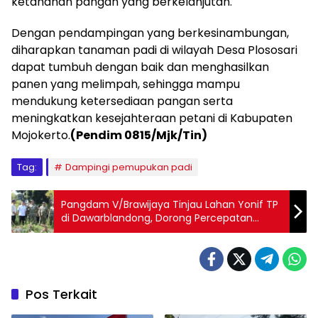
ketahanan pangan yang berkelanjutan.
Dengan pendampingan yang berkesinambungan,
diharapkan tanaman padi di wilayah Desa Plososari
dapat tumbuh dengan baik dan menghasilkan
panen yang melimpah, sehingga mampu
mendukung ketersediaan pangan serta
meningkatkan kesejahteraan petani di Kabupaten
Mojokerto.
(Pendim 0815/Mjk/Tin)
Tag:
Dampingi pemupukan padi
Pangdam V/Brawijaya Tinjau Lahan Yonif TP
di Dawarblandong, Dorong Percepatan
Pembangunan dan Pemberdayaan
Masyarakat
Pos Terkait