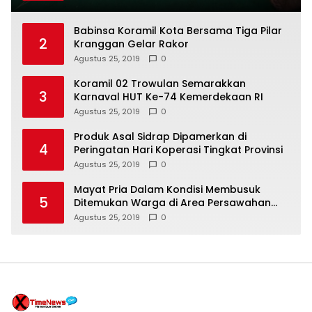
Babinsa Koramil Kota Bersama Tiga Pilar
2
Kranggan Gelar Rakor
Agustus 25, 2019
0
Koramil 02 Trowulan Semarakkan
3
Karnaval HUT Ke-74 Kemerdekaan RI
Agustus 25, 2019
0
Produk Asal Sidrap Dipamerkan di
4
Peringatan Hari Koperasi Tingkat Provinsi
Agustus 25, 2019
0
Mayat Pria Dalam Kondisi Membusuk
5
Ditemukan Warga di Area Persawahan
Sidoarjo
Agustus 25, 2019
0