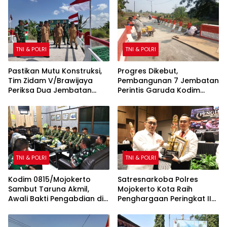
TNI & POLRI
TNI & POLRI
Pastikan Mutu Konstruksi,
Progres Dikebut,
Tim Zidam V/Brawijaya
Pembangunan 7 Jembatan
Periksa Dua Jembatan
Perintis Garuda Kodim
Garuda Merah Putih Kodim
0815/Mojokerto Masuki
0815/Mojokerto
Tahap Akhir
TNI & POLRI
TNI & POLRI
Kodim 0815/Mojokerto
Satresnarkoba Polres
Sambut Taruna Akmil,
Mojokerto Kota Raih
Awali Bakti Pengabdian di
Penghargaan Peringkat II
Sekolah Rakyat
Polda Jatim atas Capaian
Barang Bukti Narkoba