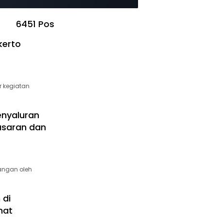
6451 Pos
kerto
r kegiatan
enyaluran
asaran dan
angan oleh
 di
mat