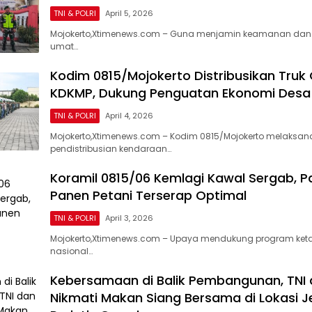
TNI & POLRI
April 5, 2026
Mojokerto,Xtimenews.com – Guna menjamin keamanan da
umat…
Kodim 0815/Mojokerto Distribusikan Truk
KDKMP, Dukung Penguatan Ekonomi Desa
TNI & POLRI
April 4, 2026
Mojokerto,Xtimenews.com – Kodim 0815/Mojokerto melaksan
pendistribusian kendaraan…
Koramil 0815/06 Kemlagi Kawal Sergab, Pa
Panen Petani Terserap Optimal
TNI & POLRI
April 3, 2026
Mojokerto,Xtimenews.com – Upaya mendukung program ke
nasional…
Kebersamaan di Balik Pembangunan, TNI
Nikmati Makan Siang Bersama di Lokasi 