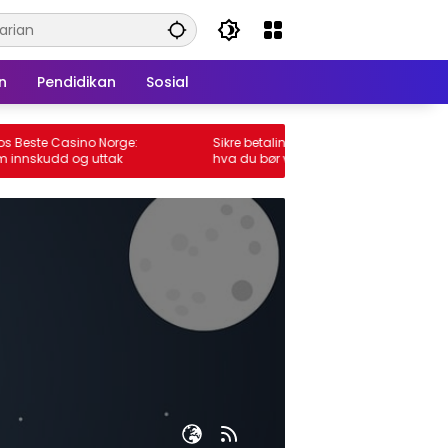
n
Pendidikan
Sosial
te Casino Norge:
Sikre betalinger hos Beste Casino Norge:
kudd og uttak
hva du bør vite om innskudd og uttak