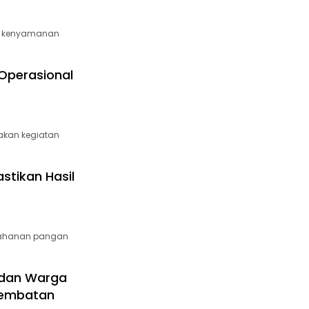
n kenyamanan
 Operasional
akan kegiatan
stikan Hasil
tahanan pangan
 dan Warga
Jembatan