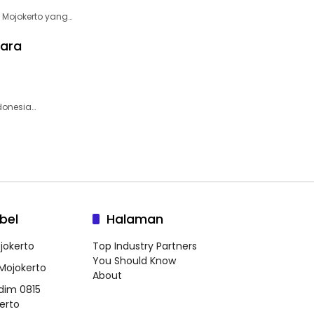
 Mojokerto yang…
kara
ndonesia…
bel
Halaman
jokerto
Top Industry Partners
You Should Know
 Mojokerto
About
dim 0815
erto