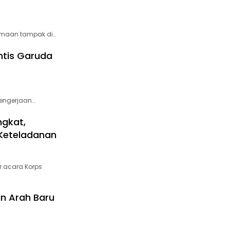
amaan tampak di…
ntis Garuda
pengerjaan…
ngkat,
Keteladanan
r acara Korps
n Arah Baru