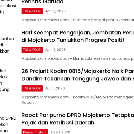
Perintis Garuda
TNI & POLRI
April 3, 2026
Mojokerto,Xtimenews.com – Suasana hangat penuh kebers
Hari Keempat Pengerjaan, Jembatan Peri
di Mojokerto Tunjukkan Progres Positif
TNI & POLRI
April 2, 2026
Mojokerto,Xtimenews.com – Memasuki hari ke empat tahap 
26 Prajurit Kodim 0815/Mojokerto Naik Pa
Dandim Tekankan Tanggung Jawab dan 
TNI & POLRI
April 1, 2026
Mojokerto,Xtimenews.com – Kodim 0815/Mojokerto menggela
Raport…
Rapat Paripurna DPRD Mojokerto Tetapka
Pajak dan Retribusi Daerah
Pemerintahan
April 1, 2026