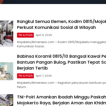
Rangkul Semua Elemen, Kodim 0815/Mojo
Perkuat Komunikasi Sosial di Wilayah
TNI & POLRI
April 9, 2026
Mojokerto,Xtimenews.com – Kodim 0815/Mojokerto menggela
Komunikasi Sosial…
Babinsa Koramil 0815/10 Bangsal Kawal P
Bantuan Pangan Bulog, Pastikan Tepat S
Berjalan Tertib
TNI & POLRI
April 7, 2026
Mojokerto,Xtimenews.com – Kegiatan penyaluran bantuan p
Perum…
TNI-Polri Amankan Ibadah Minggu Paskah
Mojokerto Raya, Berjalan Aman dan Khid