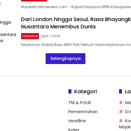
Mojokerto,Xtimenews.com – Rapat Paripurna DPRD Kabupaten
Dari London hingga Seoul, Rasa Bhayang
Nusantara Menembus Dunia
Headline
April 1, 2026
Perjalanan Global Buku MBG Polri Perkuat Gastrodiplomasi I
Selengkapnya
Kategori
La
TNI & POLRI
Mo
Pemerintahan
Di
Headline
Ko
Mojok
Index