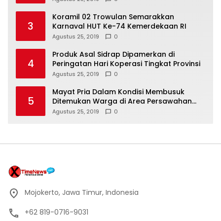
Koramil 02 Trowulan Semarakkan
3
Karnaval HUT Ke-74 Kemerdekaan RI
Agustus 25, 2019
0
Produk Asal Sidrap Dipamerkan di
4
Peringatan Hari Koperasi Tingkat Provinsi
Agustus 25, 2019
0
Mayat Pria Dalam Kondisi Membusuk
5
Ditemukan Warga di Area Persawahan
Sidoarjo
Agustus 25, 2019
0
Mojokerto, Jawa Timur, Indonesia
+62 819-0716-9031