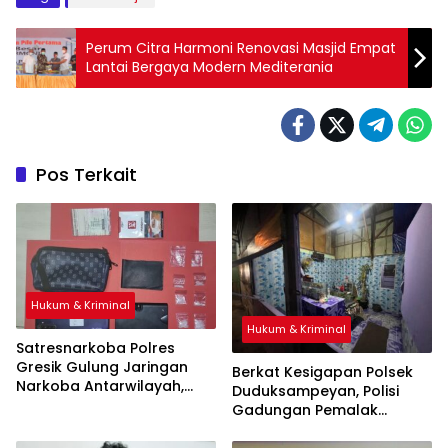
Perum Citra Harmoni Renovasi Masjid Empat
Lantai Bergaya Modern Mediterania
Pos Terkait
Hukum & Kriminal
Hukum & Kriminal
Satresnarkoba Polres
Gresik Gulung Jaringan
Berkat Kesigapan Polsek
Narkoba Antarwilayah,
Duduksampeyan, Polisi
Lima Pengedar Ribuan Pil
Gadungan Pemalak
Koplo dan Sabu Disikat
Warung Ditangkap