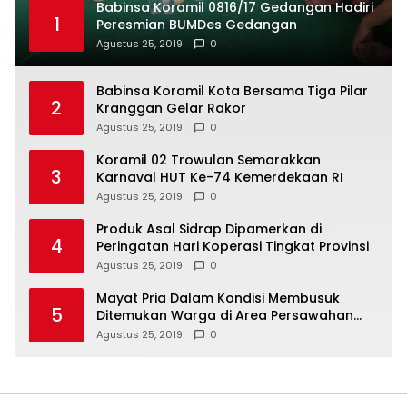
Babinsa Koramil 0816/17 Gedangan Hadiri
1
Peresmian BUMDes Gedangan
Agustus 25, 2019
0
Babinsa Koramil Kota Bersama Tiga Pilar
2
Kranggan Gelar Rakor
Agustus 25, 2019
0
Koramil 02 Trowulan Semarakkan
3
Karnaval HUT Ke-74 Kemerdekaan RI
Agustus 25, 2019
0
Produk Asal Sidrap Dipamerkan di
4
Peringatan Hari Koperasi Tingkat Provinsi
Agustus 25, 2019
0
Mayat Pria Dalam Kondisi Membusuk
5
Ditemukan Warga di Area Persawahan
Sidoarjo
Agustus 25, 2019
0