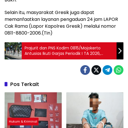
Selain itu, masyarakat Gresik juga dapat
memanfaatkan layanan pengaduan 24 jam LAPOR
Cak Rama (Lapor Kapolres Gresik) melalui nomor
0811-8800-2006.(Tin)
Prajurit dan PNS Kodim 0815/Mojokerto
Antusias Ikuti Garjas Periodik I TA 2026,
Wujudkan Fisik Prima dan Profesionalisme
Prajurit
Pos Terkait
Hukum & Kriminal