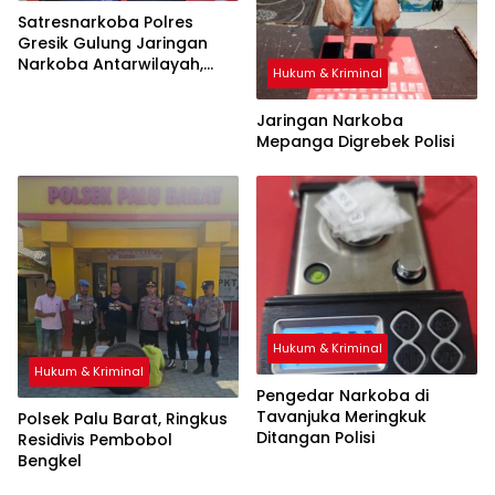
Satresnarkoba Polres
Gresik Gulung Jaringan
Narkoba Antarwilayah,
Hukum & Kriminal
Lima Pengedar Ribuan Pil
Koplo dan Sabu Disikat
Jaringan Narkoba
Mepanga Digrebek Polisi
Hukum & Kriminal
Hukum & Kriminal
Pengedar Narkoba di
Tavanjuka Meringkuk
Polsek Palu Barat, Ringkus
Ditangan Polisi
Residivis Pembobol
Bengkel