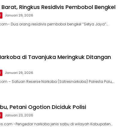
u Barat, Ringkus Residivis Pembobol Bengkel
l
Januari 29, 2026
com– Dua orang residivis pembobol bengkel “Setya Jaya”…
arkoba di Tavanjuka Meringkuk Ditangan
l
Januari 29, 2026
com – Satuan Reserse Narkoba (Satresnarkoba) Polresta Palu,…
u, Petani Ogotion Diciduk Polisi
l
Januari 23, 2026
s.com -Pengedar narkoba jenis sabu di wilayah Kabupaten…