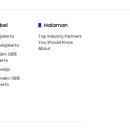
bel
Halaman
jokerto
Top Industry Partners
You Should Know
 Mojokerto
About
dim 0815
erto
doarjo
ndim 0815
erto