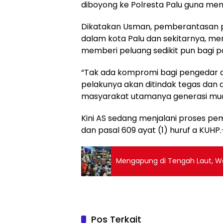
diboyong ke Polresta Palu guna menj
Dikatakan Usman, pemberantasan p
dalam kota Palu dan sekitarnya, me
memberi peluang sedikit pun bagi p
“Tak ada kompromi bagi pengedar 
pelakunya akan ditindak tegas dan 
masyarakat utamanya generasi mud
Kini AS sedang menjalani proses pem
dan pasal 609 ayat (1) huruf a KUHP.
Mengapung di Tengah Laut, War
Pos Terkait
Hukum & Kriminal
Hukum 