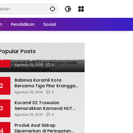
n
Pendidikan
Sosial
Popular Posts
Babinsa Koramil 0816/17
1
Gedangan Hadiri Peresmian
BUMDes Gedangan
Agustus 25, 2019
0
Babinsa Koramil Kota
2
Bersama Tiga Pilar Kranggan
Gelar Rakor
Agustus 25, 2019
0
Koramil 02 Trowulan
3
Semarakkan Karnaval HUT
Ke-74 Kemerdekaan RI
Agustus 25, 2019
0
Produk Asal Sidrap
4
Dipamerkan di Peringatan