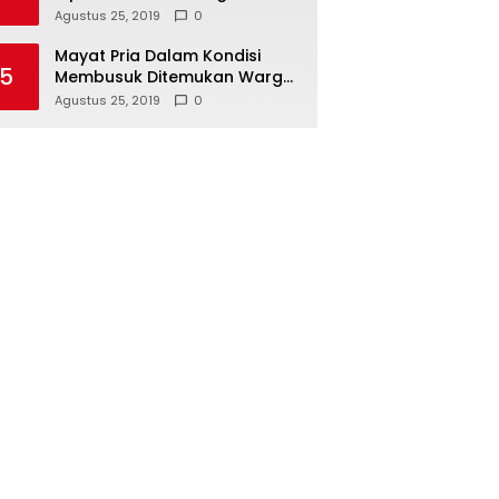
Hari Koperasi Tingkat Provinsi
Agustus 25, 2019
0
Mayat Pria Dalam Kondisi
5
Membusuk Ditemukan Warga
di Area Persawahan Sidoarjo
Agustus 25, 2019
0