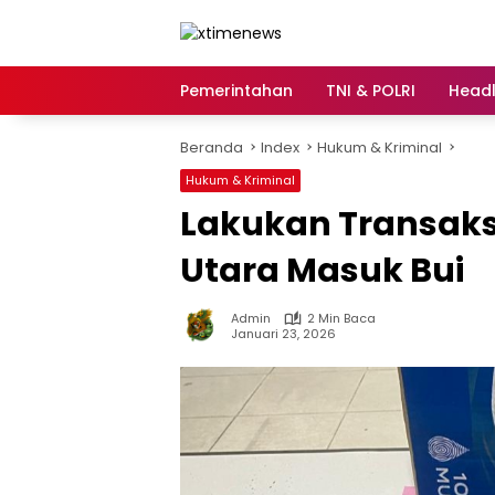
Langsung
ke
konten
Pemerintahan
TNI & POLRI
Headl
Beranda
Index
Hukum & Kriminal
Hukum & Kriminal
Lakukan Transaks
Utara Masuk Bui
Admin
2 Min Baca
Januari 23, 2026