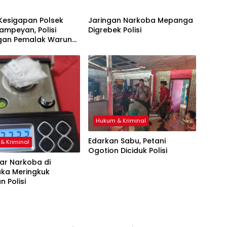
Kesigapan Polsek
Jaringan Narkoba Mepanga
mpeyan, Polisi
Digrebek Polisi
an Pemalak Warung
kap
Hukum & Kriminal
Edarkan Sabu, Petani
& Kriminal
Ogotion Diciduk Polisi
ar Narkoba di
uka Meringkuk
n Polisi