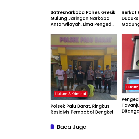
Satresnarkoba Polres Gresik
Berkat 
Gulung Jaringan Narkoba
Duduksa
Antarwilayah, Lima Pengedar
Gadung
Ribuan Pil Koplo dan Sabu
Ditang
Disikat
Hukum 
Hukum & Kriminal
Penged
Tavanj
Polsek Palu Barat, Ringkus
Ditanga
Residivis Pembobol Bengkel
Baca Juga