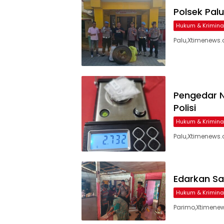
Polsek Pal
Hukum & Krimina
Palu,Xtimenews.
Pengedar N
Polisi
Hukum & Krimina
Palu,Xtimenews.
Edarkan Sab
Hukum & Krimina
Parimo,Xtimenew