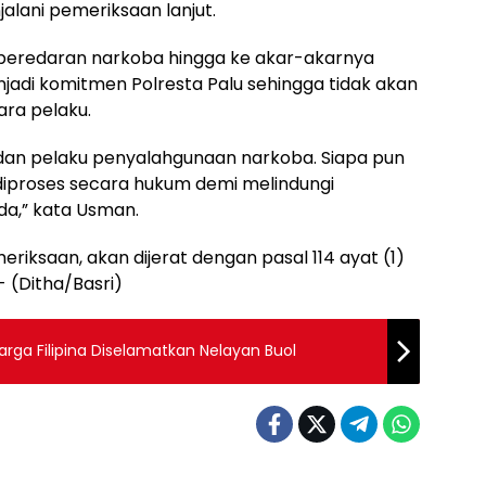
alani pemeriksaan lanjut.
eredaran narkoba hingga ke akar-akarnya
njadi komitmen Polresta Palu sehingga tidak akan
ara pelaku.
dan pelaku penyalahgunaan narkoba. Siapa pun
diproses secara hukum demi melindungi
a,” kata Usman.
eriksaan, akan dijerat dengan pasal 114 ayat (1)
- (Ditha/Basri)
ga Filipina Diselamatkan Nelayan Buol
& Kriminal
Hukum & Kriminal