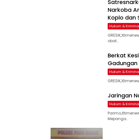
Satresnark
Narkoba An
Koplo dan 
Hukum & Krimina
GRESIK,Xtimene
obat…
Berkat Kes
Gadungan 
Hukum & Krimina
GRESIK,Xtimenew
Jaringan N
Hukum & Krimina
Parimo,Xtimene
Mepanga…