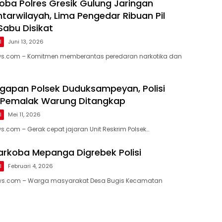
oba Polres Gresik Gulung Jaringan
tarwilayah, Lima Pengedar Ribuan Pil
Sabu Disikat
l
Juni 13, 2026
ws.com – Komitmen memberantas peredaran narkotika dan
igapan Polsek Duduksampeyan, Polisi
Pemalak Warung Ditangkap
l
Mei 11, 2026
s.com – Gerak cepat jajaran Unit Reskrim Polsek…
arkoba Mepanga Digrebek Polisi
l
Februari 4, 2026
ws.com – Warga masyarakat Desa Bugis Kecamatan