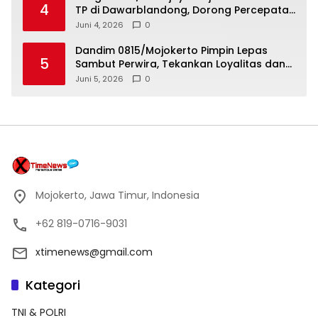
4
TP di Dawarblandong, Dorong Percepatan
Pembangunan dan Pemberdayaan
Juni 4, 2026
0
Masyarakat
Dandim 0815/Mojokerto Pimpin Lepas
5
Sambut Perwira, Tekankan Loyalitas dan
Pengabdian Terbaik
Juni 5, 2026
0
Mojokerto, Jawa Timur, Indonesia
+62 819-0716-9031
xtimenews@gmail.com
Kategori
TNI & POLRI