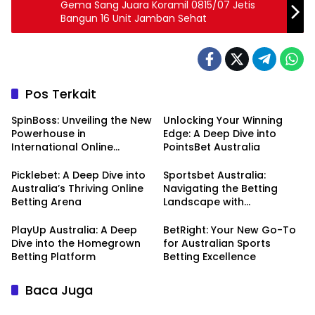
Gema Sang Juara Koramil 0815/07 Jetis
Bangun 16 Unit Jamban Sehat
Pos Terkait
SpinBoss: Unveiling the New
Unlocking Your Winning
Powerhouse in
Edge: A Deep Dive into
International Online
PointsBet Australia
Gaming
Picklebet: A Deep Dive into
Sportsbet Australia:
Australia’s Thriving Online
Navigating the Betting
Betting Arena
Landscape with
Confidence
PlayUp Australia: A Deep
BetRight: Your New Go-To
Dive into the Homegrown
for Australian Sports
Betting Platform
Betting Excellence
Baca Juga