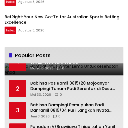
Index
Agustus 3, 2026
BetRight: Your New Go-To for Australian Sports Betting
Excellence
Index
Agustus 3, 2026
Popular Posts
Beberapa Manfaat Infus Water Lemo
1
Untuk Kesehatan Anda
Maret 13, 2023
0
Babinsa Pos Ramil 0815/20 Mojoanyar
2
Dampingi Tanam Padi Serentak di Desa
Sadartengah
Mei 30, 2026
0
Babinsa Dampingi Pemupukan Padi,
3
Danramil 0815/04 Puri: Langkah Nyata
Jaga Produktivitas dan Ketahanan
Juni 3, 2026
0
Pangan
Pangdam V/Brawijaya Tinjau Lahan Yonif