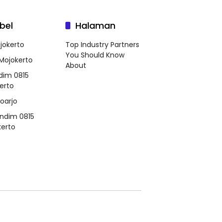
bel
Halaman
jokerto
Top Industry Partners
You Should Know
 Mojokerto
About
dim 0815
erto
doarjo
ndim 0815
erto