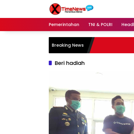
Langsung
ke
konten
Pemerintahan
TNI & POLRI
Headl
Breaking News
Beri hadiah