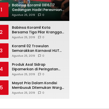
Babinsa Koramil 0816/17
1
Gedangan Hadiri Peresmian
BUMDes Gedangan
Agustus 25, 2019
0
Babinsa Koramil Kota
2
Bersama Tiga Pilar Kranggan
Gelar Rakor
Agustus 25, 2019
0
Koramil 02 Trowulan
3
Semarakkan Karnaval HUT
Ke-74 Kemerdekaan RI
Agustus 25, 2019
0
Produk Asal Sidrap
4
Dipamerkan di Peringatan
Hari Koperasi Tingkat Provinsi
Agustus 25, 2019
0
Mayat Pria Dalam Kondisi
5
Membusuk Ditemukan Warga
di Area Persawahan Sidoarjo
Agustus 25, 2019
0