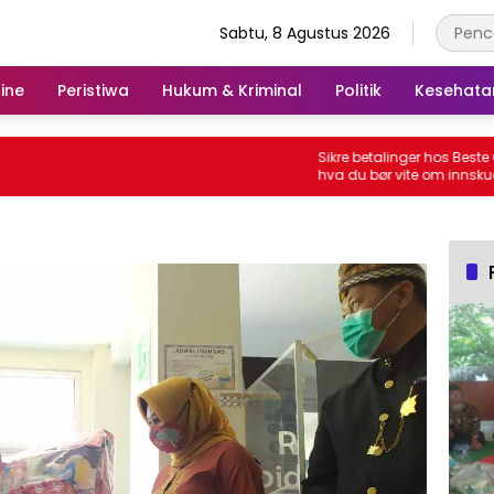
Sabtu, 8 Agustus 2026
ine
Peristiwa
Hukum & Kriminal
Politik
Kesehata
Sikre betalinger hos Beste Casin
hva du bør vite om innskudd og 