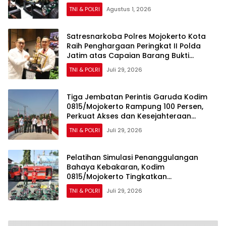
TNI & POLRI
Agustus 1, 2026
Satresnarkoba Polres Mojokerto Kota
Raih Penghargaan Peringkat II Polda
Jatim atas Capaian Barang Bukti
Narkoba Terbanyak
TNI & POLRI
Juli 29, 2026
Tiga Jembatan Perintis Garuda Kodim
0815/Mojokerto Rampung 100 Persen,
Perkuat Akses dan Kesejahteraan
Warga
TNI & POLRI
Juli 29, 2026
Pelatihan Simulasi Penanggulangan
Bahaya Kebakaran, Kodim
0815/Mojokerto Tingkatkan
Kesiapsiagaan Personel Hadapi Situasi
TNI & POLRI
Juli 29, 2026
Darurat