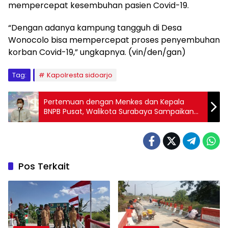
mempercepat kesembuhan pasien Covid-19.
“Dengan adanya kampung tangguh di Desa
Wonocolo bisa mempercepat proses penyembuhan
korban Covid-19,” ungkapnya. (vin/den/gan)
Tag:
Kapolresta sidoarjo
Pertemuan dengan Menkes dan Kepala
BNPB Pusat, Walikota Surabaya Sampaikan
Permasalahan Keterbatasan Alat Tes
Pos Terkait