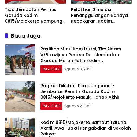
Tiga Jembatan Perintis
Pelatihan Simulasi
Garuda Kodim
Penanggulangan Bahaya
0815/Mojokerto Rampung
Kebakaran, Kodim
100 Persen, Perkuat Akses
0815/Mojokerto Tingkatkan
dan Kesejahteraan Warga
Kesiapsiagaan Personel
Baca Juga
Hadapi Situasi Darurat
Pastikan Mutu Konstruksi, Tim Zidam
V/Brawijaya Periksa Dua Jembatan
Garuda Merah Putih Kodim
0815/Mojokerto
TNI & POLRI
Agustus 3, 2026
Progres Dikebut, Pembangunan 7
Jembatan Perintis Garuda Kodim
0815/Mojokerto Masuki Tahap Akhir
TNI & POLRI
Agustus 2, 2026
Kodim 0815/Mojokerto Sambut Taruna
Akmil, Awali Bakti Pengabdian di Sekolah
Rakyat