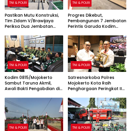
TNI & POLRI
TNI & POLRI
Pastikan Mutu Konstruksi,
Progres Dikebut,
Tim Zidam V/Brawijaya
Pembangunan 7 Jembatan
Periksa Dua Jembatan
Perintis Garuda Kodim
Garuda Merah Putih Kodim
0815/Mojokerto Masuki
0815/Mojokerto
Tahap Akhir
TNI & POLRI
TNI & POLRI
Kodim 0815/Mojokerto
Satresnarkoba Polres
Sambut Taruna Akmil,
Mojokerto Kota Raih
Awali Bakti Pengabdian di
Penghargaan Peringkat II
Sekolah Rakyat
Polda Jatim atas Capaian
Barang Bukti Narkoba
Terbanyak
TNI & POLRI
TNI & POLRI