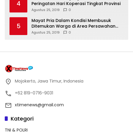
4
Peringatan Hari Koperasi Tingkat Provinsi
Agustus 25, 2019
0
Mayat Pria Dalam Kondisi Membusuk
5
Ditemukan Warga di Area Persawahan
Sidoarjo
Agustus 25, 2019
0
Mojokerto, Jawa Timur, Indonesia
+62 819-0716-9031
xtimenews@gmail.com
Kategori
TNI & POLRI