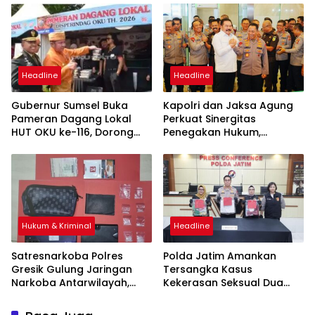
Warga Binaan Lapas
Diamankan
Headline
Headline
Gubernur Sumsel Buka
Kapolri dan Jaksa Agung
Pameran Dagang Lokal
Perkuat Sinergitas
HUT OKU ke-116, Dorong
Penegakan Hukum,
UMKM Naik Kelas dan
Pastikan Soliditas Institusi
Tingkatkan Literasi Digital
Hukum & Kriminal
Headline
Satresnarkoba Polres
Polda Jatim Amankan
Gresik Gulung Jaringan
Tersangka Kasus
Narkoba Antarwilayah,
Kekerasan Seksual Dua
Lima Pengedar Ribuan Pil
Anak Dibawah Umur
Koplo dan Sabu Disikat