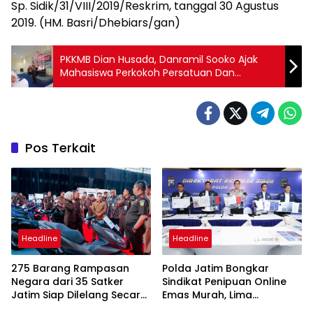
Sp. Sidik/31/VIII/2019/Reskrim, tanggal 30 Agustus
2019. (HM. Basri/Dhebiars/gan)
PKKMB Dian Husada, Danramil Sooko Ajak
Mahasiswa Perkokoh Persatuan Dan
Kesatuan
Pos Terkait
Headline
Headline
275 Barang Rampasan
Polda Jatim Bongkar
Negara dari 35 Satker
Sindikat Penipuan Online
Jatim Siap Dilelang Secara
Emas Murah, Lima
Terbuka
Tersangka Diantaranya