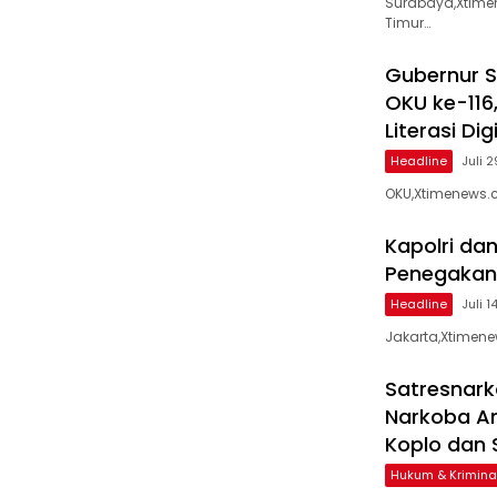
Surabaya,Xtimen
Timur…
Gubernur 
OKU ke-116
Literasi Dig
Headline
Juli 
OKU,Xtimenews.
Kapolri da
Penegakan H
Headline
Juli 1
Jakarta,Xtimenew
Satresnark
Narkoba An
Koplo dan 
Hukum & Krimina