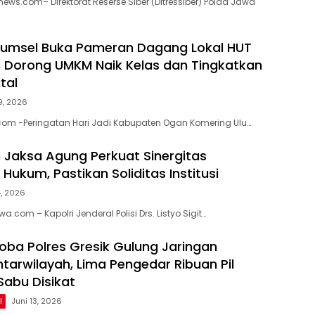
ews.com– Direktorat Reserse Siber (Ditressiber) Polda Jawa
Sumsel Buka Pameran Dagang Lokal HUT
, Dorong UMKM Naik Kelas dan Tingkatkan
ital
29, 2026
com -Peringatan Hari Jadi Kabupaten Ogan Komering Ulu…
n Jaksa Agung Perkuat Sinergitas
ukum, Pastikan Soliditas Institusi
4, 2026
a.com – Kapolri Jenderal Polisi Drs. Listyo Sigit…
oba Polres Gresik Gulung Jaringan
tarwilayah, Lima Pengedar Ribuan Pil
Sabu Disikat
l
Juni 13, 2026