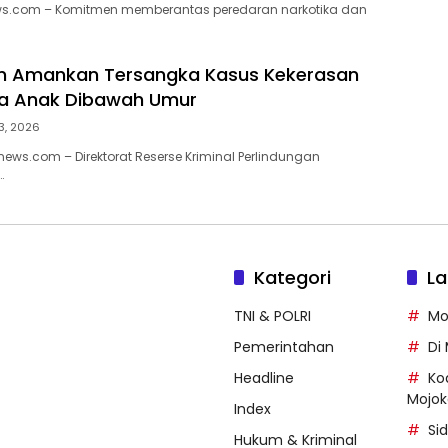
ws.com – Komitmen memberantas peredaran narkotika dan
im Amankan Tersangka Kasus Kekerasan
ua Anak Dibawah Umur
3, 2026
ews.com – Direktorat Reserse Kriminal Perlindungan
…
Kategori
La
TNI & POLRI
Mo
Pemerintahan
Di
Headline
Ko
Mojok
Index
Si
Hukum & Kriminal