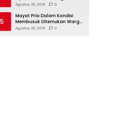
Hari Koperasi Tingkat Provinsi
Agustus 25, 2019
0
Mayat Pria Dalam Kondisi
5
Membusuk Ditemukan Warga
di Area Persawahan Sidoarjo
Agustus 25, 2019
0