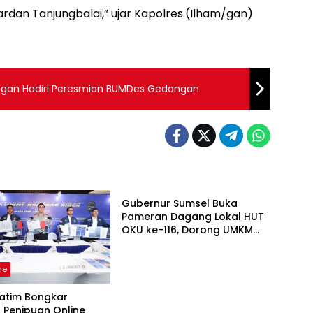
imardan Tanjungbalai,” ujar Kapolres.(Ilham/gan)
angan Hadiri Peresmian BUMDes Gedangan
Headline
Gubernur Sumsel Buka
Pameran Dagang Lokal HUT
OKU ke-116, Dorong UMKM
Naik Kelas dan Tingkatkan
Literasi Digital
ne
Jatim Bongkar
t Penipuan Online