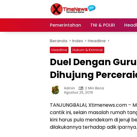
Langsung
ke
konten
Pemerintahan
TNI & POLRI
Headl
Beranda
Index
Headline
Headline
Hukum & Kriminal
Duel Dengan Guru N
Dihujung Percerai
Admin
2 Min Baca
Agustus 25, 2019
TANJUNGBALAI, Xtimenews.com – Mal
cantik ini, selain masalah rumah t
kini harus pula mendekam di jeruji 
dilakukannya terhadap adik iparnya.