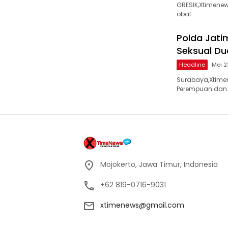
GRESIK,Xtimene
obat…
Polda Jat
Seksual D
Headline
Mei 2
Surabaya,Xtimen
Perempuan dan
Mojokerto, Jawa Timur, Indonesia
+62 819-0716-9031
xtimenews@gmail.com