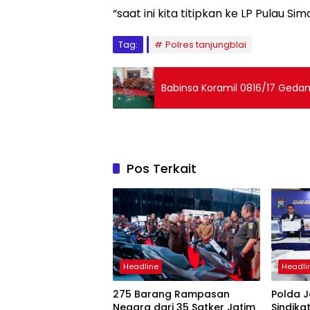
“saat ini kita titipkan ke LP Pulau S
Tag:
Polres tanjungblai
Babinsa Koramil 0816/17 Ged
Pos Terkait
Headline
Headli
275 Barang Rampasan
Polda 
Negara dari 35 Satker Jatim
Sindika