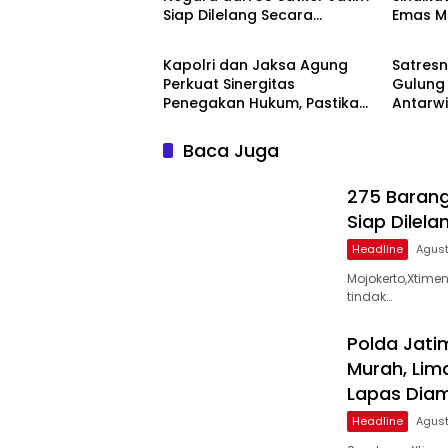
Siap Dilelang Secara
Emas M
Headline
Hukum 
Terbuka
Dianta
Lapas 
Kapolri dan Jaksa Agung
Satresn
Perkuat Sinergitas
Gulung
Penegakan Hukum, Pastikan
Antarwi
Soliditas Institusi
Ribuan 
Disikat
Baca Juga
275 Barang
Siap Dilel
Headline
Agust
Mojokerto,Xtim
tindak…
Polda Jati
Murah, Lim
Lapas Dia
Headline
Agust