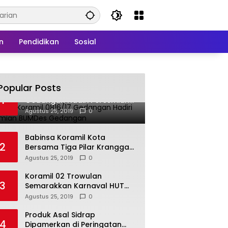
n
Pendidikan
Sosial
Popular Posts
Babinsa Koramil 0816/17
1
Gedangan Hadiri Peresmian
BUMDes Gedangan
Agustus 25, 2019
0
Babinsa Koramil Kota
2
Bersama Tiga Pilar Kranggan
Gelar Rakor
Agustus 25, 2019
0
Koramil 02 Trowulan
3
Semarakkan Karnaval HUT
Ke-74 Kemerdekaan RI
Agustus 25, 2019
0
Produk Asal Sidrap
4
Dipamerkan di Peringatan