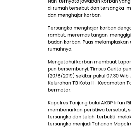
Nah, ternyata jawaban korban yan
di rumah tersebut dan tersangka 
dan menghajar korban.
Tersangka menghajar korban deng
rambut, meremas tangan, menggigit
badan korban. Puas melampiaskan e
rumahnya.
Mengetahui korban membuat Laporan 
pun bersembunyi. Timsus Gurita pun 
(20/8/2019) sekitar pukul 07.30 Wib
Kelurahan TB Kota II , Kecamatan T
bermotor.
Kapolres Tanjung balai AKBP Irfan Ri
membenarkan peristiwa tersebut, s
tersangka dan telah terbukti mela
tersangka menjadi Tahanan Mapolre