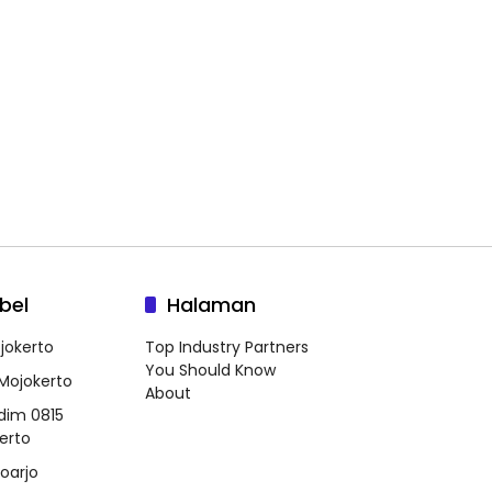
bel
Halaman
jokerto
Top Industry Partners
You Should Know
 Mojokerto
About
dim 0815
erto
doarjo