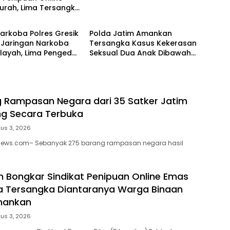
urah, Lima Tersangka
& Kriminal
Headline
ranya Warga Binaan
Diamankan
arkoba Polres Gresik
Polda Jatim Amankan
 Jaringan Narkoba
Tersangka Kasus Kekerasan
layah, Lima Pengedar
Seksual Dua Anak Dibawah
Pil Koplo dan Sabu
Umur
 Rampasan Negara dari 35 Satker Jatim
ang Secara Terbuka
us 3, 2026
enews.com– Sebanyak 275 barang rampasan negara hasil
m Bongkar Sindikat Penipuan Online Emas
a Tersangka Diantaranya Warga Binaan
mankan
us 3, 2026