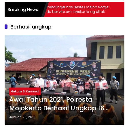
e:
Sikre betalinger hos Beste Casino Norge:
Juegos 
Breaking News
hva du bør vite om innskudd og uttak
tiempo
Berhasil ungkap
Hukum & Kriminal
Awal Tahun 2021, Polresta
Mojokerto Berhasil Ungkap 16
Kasus dengan 21 Tsk
Januari 25, 2021