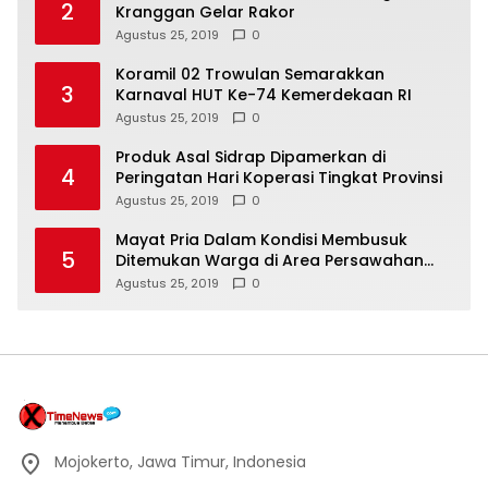
2
Kranggan Gelar Rakor
Agustus 25, 2019
0
Koramil 02 Trowulan Semarakkan
3
Karnaval HUT Ke-74 Kemerdekaan RI
Agustus 25, 2019
0
Produk Asal Sidrap Dipamerkan di
4
Peringatan Hari Koperasi Tingkat Provinsi
Agustus 25, 2019
0
Mayat Pria Dalam Kondisi Membusuk
5
Ditemukan Warga di Area Persawahan
Sidoarjo
Agustus 25, 2019
0
Mojokerto, Jawa Timur, Indonesia