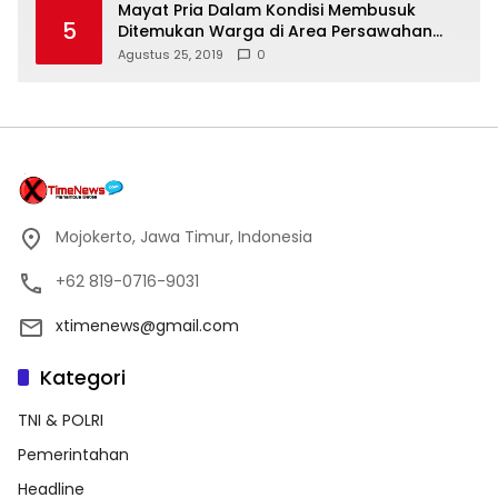
Mayat Pria Dalam Kondisi Membusuk
5
Ditemukan Warga di Area Persawahan
Sidoarjo
Agustus 25, 2019
0
Mojokerto, Jawa Timur, Indonesia
+62 819-0716-9031
xtimenews@gmail.com
Kategori
TNI & POLRI
Pemerintahan
Headline