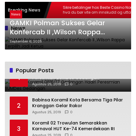
este Casino Norge:
Sikre betalinger hos Beste Casino Norge:
Breaking News
nskudd og uttak
hva du bør vite om innskudd og uttak
News
GAMKI Polman Sukses Gelar
News
Konfercab II ,Wilson Rappa
Terpilih Jadi Ketua
September 6, 2025
Popular Posts
Babinsa Koramil 0816/17 Gedangan Hadiri
1
Peresmian BUMDes Gedangan
Agustus 25, 2019
0
Babinsa Koramil Kota Bersama Tiga Pilar
2
Kranggan Gelar Rakor
Agustus 25, 2019
0
Koramil 02 Trowulan Semarakkan
3
Karnaval HUT Ke-74 Kemerdekaan RI
Agustus 25, 2019
0