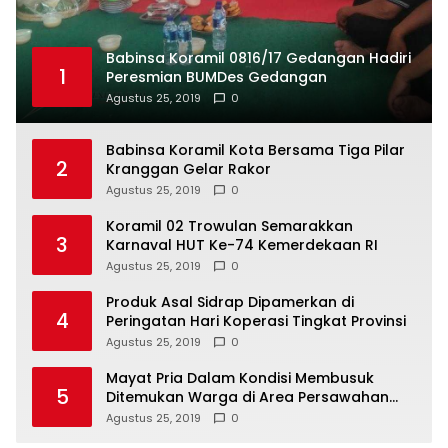
Babinsa Koramil 0816/17 Gedangan Hadiri
1
Peresmian BUMDes Gedangan
Agustus 25, 2019
0
Babinsa Koramil Kota Bersama Tiga Pilar
2
Kranggan Gelar Rakor
Agustus 25, 2019
0
Koramil 02 Trowulan Semarakkan
3
Karnaval HUT Ke-74 Kemerdekaan RI
Agustus 25, 2019
0
Produk Asal Sidrap Dipamerkan di
4
Peringatan Hari Koperasi Tingkat Provinsi
Agustus 25, 2019
0
Mayat Pria Dalam Kondisi Membusuk
5
Ditemukan Warga di Area Persawahan
Sidoarjo
Agustus 25, 2019
0