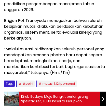
pendidikan pengembangan manajemen tahun
anggaran 2026.
Brigjen Pol. Trunoyudo menegaskan bahwa seluruh
kebijakan mutasi dilakukan berdasarkan kebutuhan
organisasi, sistem merit, serta evaluasi kinerja yang
berkelanjutan.
“Melalui mutasi ini diharapkan seluruh personel yang
mendapatkan amanah jabatan baru dapat segera
beradaptasi, meningkatkan kinerja, dan
memberikan kontribusi terbaik bagi organisasi serta
masyarakat,” tutupnya. (Hms/Tin)
Tag:
#polri
mutasi 1.121 personel
Kirab Budaya Mojo Bangkit berlangsung
Spektakuler, 1.080 Peserta Hidupkan
Kejayaan Majapahit