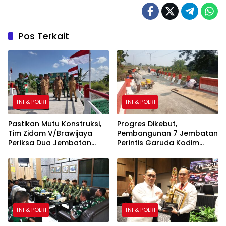
Pos Terkait
TNI & POLRI
TNI & POLRI
Pastikan Mutu Konstruksi,
Progres Dikebut,
Tim Zidam V/Brawijaya
Pembangunan 7 Jembatan
Periksa Dua Jembatan
Perintis Garuda Kodim
Garuda Merah Putih Kodim
0815/Mojokerto Masuki
0815/Mojokerto
Tahap Akhir
TNI & POLRI
TNI & POLRI