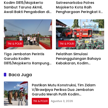
Kodim 0815/Mojokerto
Satresnarkoba Polres
Sambut Taruna Akmil,
Mojokerto Kota Raih
Awali Bakti Pengabdian di
Penghargaan Peringkat II
Sekolah Rakyat
Polda Jatim atas Capaian
Barang Bukti Narkoba
Terbanyak
TNI & POLRI
TNI & POLRI
Tiga Jembatan Perintis
Pelatihan Simulasi
Garuda Kodim
Penanggulangan Bahaya
0815/Mojokerto Rampung
Kebakaran, Kodim
100 Persen, Perkuat Akses
0815/Mojokerto Tingkatkan
dan Kesejahteraan Warga
Kesiapsiagaan Personel
Baca Juga
Hadapi Situasi Darurat
Pastikan Mutu Konstruksi, Tim Zidam
V/Brawijaya Periksa Dua Jembatan
Garuda Merah Putih Kodim
0815/Mojokerto
TNI & POLRI
Agustus 3, 2026