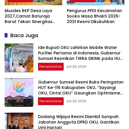
Musdes RKP Desa Laya
Pengurus PPDI Kecamatan
2027,Camat Baturaja
Sooko Masa Bhakti 2026-
Barat Tekan Sinergitas
2031 Resmi Dikukuhkan
Program
Baca Juga
Ide Bupati OKU Lahirkan Mobile Water
Purifier Pertama di Indonesia, Gubernur
Sumsel Resmikan TIRRA DRINK pada HUT
Ke-116 OKU
Pemerintahan
Juli 29, 2026
Gubernur Sumsel Resmi Buka Peringatan
HUT Ke-116 Kabupaten OKU, “Sayangi
OKU, Cintai OKU” Gaungkan Optimisme
Pembangunan
Pemerintahan
Juli 29, 2026
Dadang Wijaya Resmi Diambil Sumpah
Jabatan Anggota DPRD OKU, Gantikan
Umi Hartati