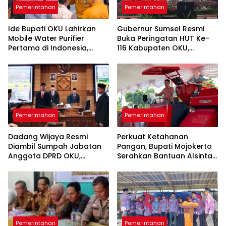
Pemerintahan
Pemerintahan
Ide Bupati OKU Lahirkan
Gubernur Sumsel Resmi
Mobile Water Purifier
Buka Peringatan HUT Ke-
Pertama di Indonesia,
116 Kabupaten OKU,
Gubernur Sumsel Resmikan
“Sayangi OKU, Cintai OKU”
TIRRA DRINK pada HUT Ke-
Gaungkan Optimisme
116 OKU
Pembangunan
Pemerintahan
Pemerintahan
Dadang Wijaya Resmi
Perkuat Ketahanan
Diambil Sumpah Jabatan
Pangan, Bupati Mojokerto
Anggota DPRD OKU,
Serahkan Bantuan Alsintan
Gantikan Umi Hartati
Kepada Kelompok Tani
Pemerintahan
Pemerintahan