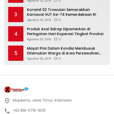
Agustus 25, 2019
0
Koramil 02 Trowulan Semarakkan
3
Karnaval HUT Ke-74 Kemerdekaan RI
Agustus 25, 2019
0
Produk Asal Sidrap Dipamerkan di
4
Peringatan Hari Koperasi Tingkat Provinsi
Agustus 25, 2019
0
Mayat Pria Dalam Kondisi Membusuk
5
Ditemukan Warga di Area Persawahan
Sidoarjo
Agustus 25, 2019
0
Mojokerto, Jawa Timur, Indonesia
+62 819-0716-9031