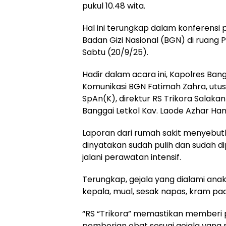
pukul 10.48 wita.
Hal ini terungkap dalam konferensi
Badan Gizi Nasional (BGN) di ruang 
Sabtu (20/9/25).
Hadir dalam acara ini, Kapolres Ba
Komunikasi BGN Fatimah Zahra, utus
SpAn(K), direktur RS Trikora Salakan
Banggai Letkol Kav. Laode Azhar Ham
Laporan dari rumah sakit menyebutk
dinyatakan sudah pulih dan sudah d
jalani perawatan intensif.
Terungkap, gejala yang dialami anak
kepala, mual, sesak napas, kram pa
“RS “Trikora” memastikan memberi 
pemberian obat sesuai gejala yang mu