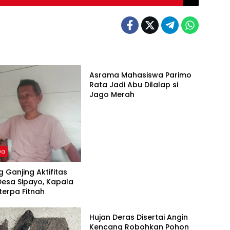
Peristiwa
Asrama Mahasiswa Parimo
Rata Jadi Abu Dilalap si
Jago Merah
wa
 Ganjing Aktifitas
 Desa Sipayo, Kapala
terpa Fitnah
Peristiwa
Hujan Deras Disertai Angin
Kencang Robohkan Pohon