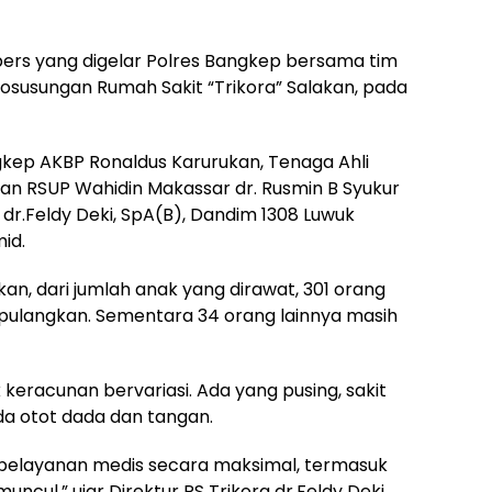
 pers yang digelar Polres Bangkep bersama tim
Posusungan Rumah Sakit “Trikora” Salakan, pada
ngkep AKBP Ronaldus Karurukan, Tenaga Ahli
an RSUP Wahidin Makassar dr. Rusmin B Syukur
 dr.Feldy Deki, SpA(B), Dandim 1308 Luwuk
id.
an, dari jumlah anak yang dirawat, 301 orang
ipulangkan. Sementara 34 orang lainnya masih
 keracunan bervariasi. Ada yang pusing, sakit
da otot dada dan tangan.
pelayanan medis secara maksimal, termasuk
ncul,” ujar Direktur RS Trikora dr.Feldy Deki.