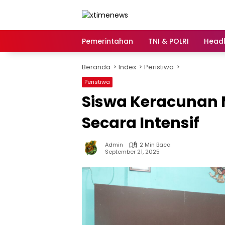
Langsung
ke
konten
Pemerintahan
TNI & POLRI
Headl
Beranda
Index
Peristiwa
Peristiwa
Siswa Keracunan 
Secara Intensif
Admin
2 Min Baca
September 21, 2025