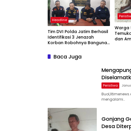
Peristi
Headline
Warga 
Tim DVI Polda Jatim Berhasil
Temukan
Identifikasi 3 Jenazah
dan Am
Korban Robohnya Bangunan
Ponpes Al-Khoziny
Baca Juga
Mengapung 
Diselamatk
Peristiwa
Janua
Buol,Xtimenews
mengalami…
Gonjang Gan
Desa Diter