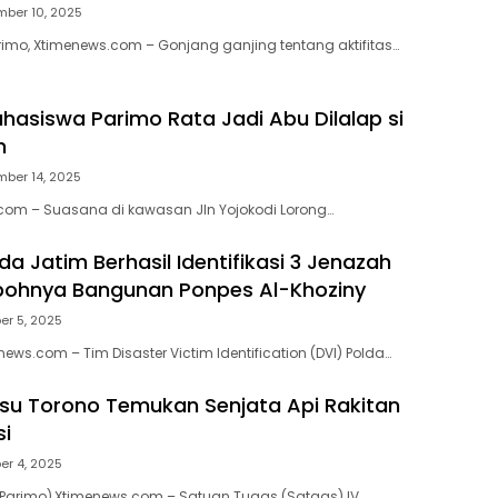
ber 10, 2025
arimo, Xtimenews.com – Gonjang ganjing tentang aktifitas…
asiswa Parimo Rata Jadi Abu Dilalap si
h
ber 14, 2025
com – Suasana di kawasan Jln Yojokodi Lorong…
da Jatim Berhasil Identifikasi 3 Jenazah
bohnya Bangunan Ponpes Al-Khoziny
er 5, 2025
ws.com – Tim Disaster Victim Identification (DVI) Polda…
u Torono Temukan Senjata Api Rakitan
i
er 4, 2025
(Parimo),Xtimenews.com – Satuan Tugas (Satgas) IV…