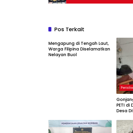
Pos Terkait
Peristiwa
Mengapung di Tengah Laut,
Warga Filipina Diselamatkan
Nelayan Buol
Peristi
Gonjang
PETI di
Desa Di