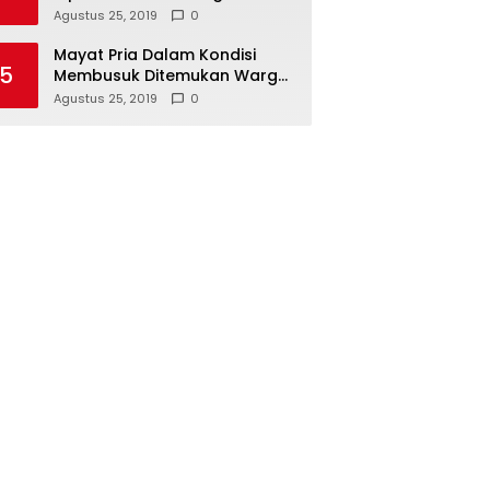
Hari Koperasi Tingkat Provinsi
Agustus 25, 2019
0
Mayat Pria Dalam Kondisi
5
Membusuk Ditemukan Warga
di Area Persawahan Sidoarjo
Agustus 25, 2019
0