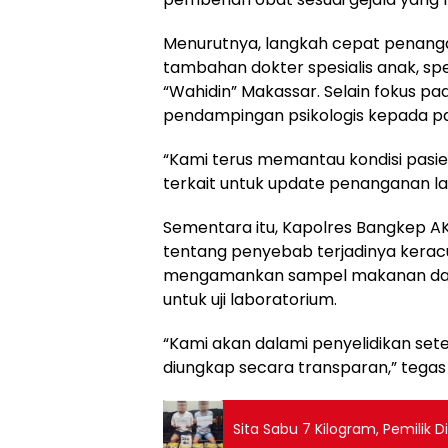
Menurutnya, langkah cepat penang
tambahan dokter spesialis anak, spes
“Wahidin” Makassar. Selain fokus pad
pendampingan psikologis kepada pa
“Kami terus memantau kondisi pasie
terkait untuk update penanganan lanju
Sementara itu, Kapolres Bangkep A
tentang penyebab terjadinya kerac
mengamankan sampel makanan dari l
untuk uji laboratorium.
“Kami akan dalami penyelidikan sete
diungkap secara transparan,” tegas
Sita Sabu 7 Kilogram, Pemilik Di