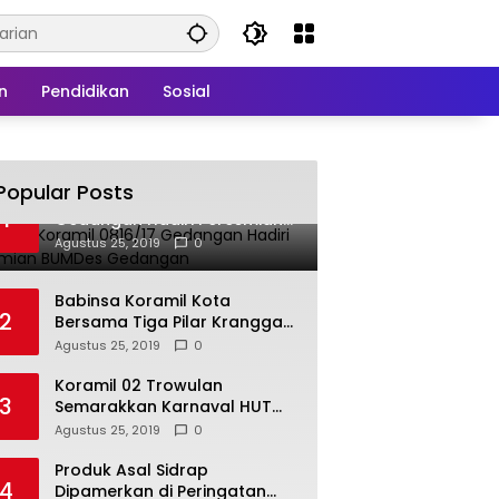
n
Pendidikan
Sosial
Popular Posts
Babinsa Koramil 0816/17
1
Gedangan Hadiri Peresmian
BUMDes Gedangan
Agustus 25, 2019
0
Babinsa Koramil Kota
2
Bersama Tiga Pilar Kranggan
Gelar Rakor
Agustus 25, 2019
0
Koramil 02 Trowulan
3
Semarakkan Karnaval HUT
Ke-74 Kemerdekaan RI
Agustus 25, 2019
0
Produk Asal Sidrap
4
Dipamerkan di Peringatan