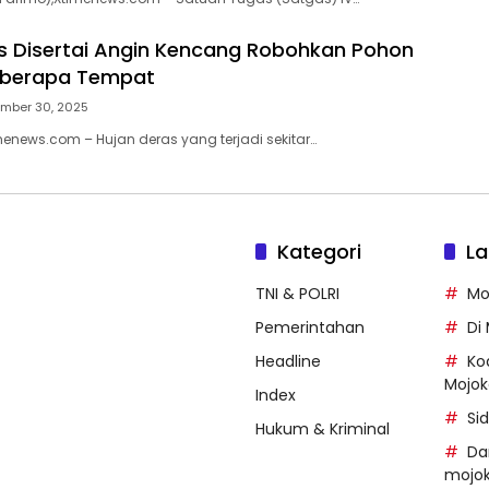
s Disertai Angin Kencang Robohkan Pohon
Beberapa Tempat
mber 30, 2025
menews.com – Hujan deras yang terjadi sekitar…
Kategori
La
TNI & POLRI
Mo
Pemerintahan
Di
Headline
Ko
Mojok
Index
Si
Hukum & Kriminal
Da
mojok