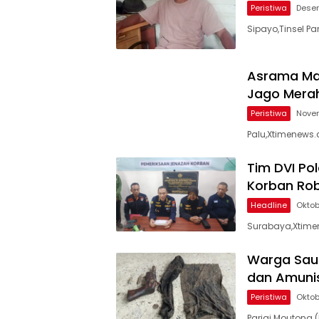
Peristiwa
Desem
Sipayo,Tinsel P
Asrama Mah
Jago Mera
Peristiwa
Novem
Palu,Xtimenews.
Tim DVI Pol
Korban Ro
Headline
Oktob
Surabaya,Xtimene
Warga Saus
dan Amunis
Peristiwa
Oktob
Parigi Moutong 