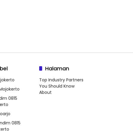
bel
Halaman
jokerto
Top Industry Partners
You Should Know
 Mojokerto
About
dim 0815
erto
doarjo
ndim 0815
erto