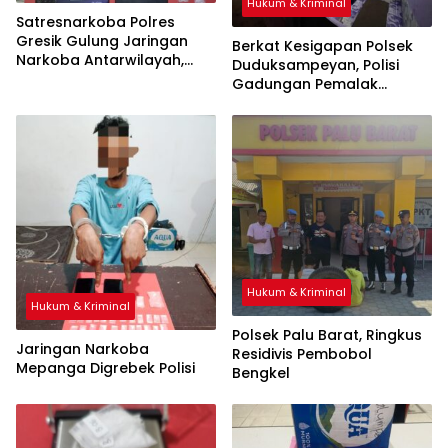
Hukum & Kriminal
Satresnarkoba Polres
Gresik Gulung Jaringan
Berkat Kesigapan Polsek
Narkoba Antarwilayah,
Duduksampeyan, Polisi
Lima Pengedar Ribuan Pil
Gadungan Pemalak
Koplo dan Sabu Disikat
Warung Ditangkap
Hukum & Kriminal
Hukum & Kriminal
Polsek Palu Barat, Ringkus
Jaringan Narkoba
Residivis Pembobol
Mepanga Digrebek Polisi
Bengkel