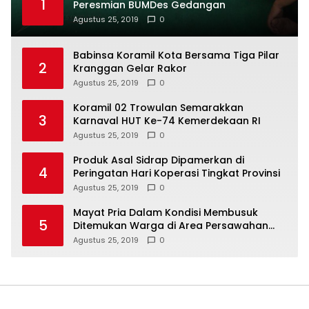
1
Peresmian BUMDes Gedangan
Agustus 25, 2019
0
Babinsa Koramil Kota Bersama Tiga Pilar
2
Kranggan Gelar Rakor
Agustus 25, 2019
0
Koramil 02 Trowulan Semarakkan
3
Karnaval HUT Ke-74 Kemerdekaan RI
Agustus 25, 2019
0
Produk Asal Sidrap Dipamerkan di
4
Peringatan Hari Koperasi Tingkat Provinsi
Agustus 25, 2019
0
Mayat Pria Dalam Kondisi Membusuk
5
Ditemukan Warga di Area Persawahan
Sidoarjo
Agustus 25, 2019
0