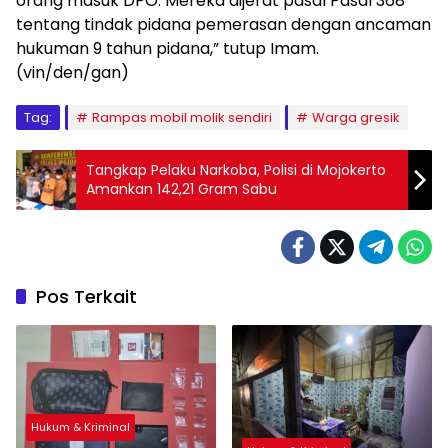
orang masuk DPO. Mereka dijerat pasal Pasal 368
tentang tindak pidana pemerasan dengan ancaman
hukuman 9 tahun pidana,” tutup Imam.
(vin/den/gan)
Tag:
Rampas mobil molik sendiri
Warga gresik
Tangkap Pelaku Narkoba, Polisi di Mojokerto
Amankan 142,21 Gram Sabu
Pos Terkait
Hukum & Kriminal