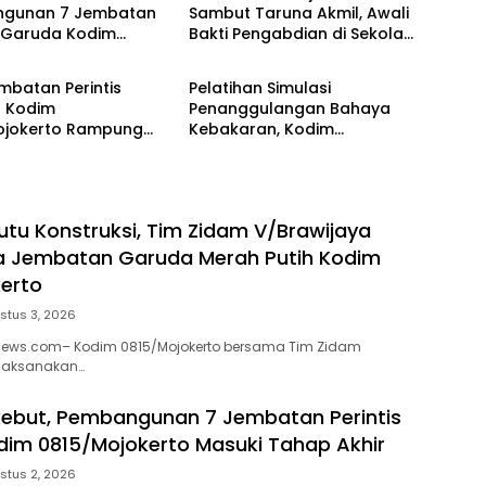
gunan 7 Jembatan
Sambut Taruna Akmil, Awali
s Garuda Kodim
Bakti Pengabdian di Sekolah
OLRI
TNI & POLRI
jokerto Masuki
Rakyat
Akhir
mbatan Perintis
Pelatihan Simulasi
 Kodim
Penanggulangan Bahaya
ojokerto Rampung
Kebakaran, Kodim
sen, Perkuat Akses
0815/Mojokerto Tingkatkan
sejahteraan Warga
Kesiapsiagaan Personel
Hadapi Situasi Darurat
utu Konstruksi, Tim Zidam V/Brawijaya
a Jembatan Garuda Merah Putih Kodim
erto
stus 3, 2026
enews.com– Kodim 0815/Mojokerto bersama Tim Zidam
laksanakan…
kebut, Pembangunan 7 Jembatan Perintis
im 0815/Mojokerto Masuki Tahap Akhir
stus 2, 2026