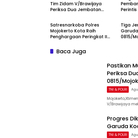
Tim Zidam V/Brawijaya
Pemban
Periksa Dua Jembatan
Perinti
TNI & POLRI
TNI & P
Garuda Merah Putih Kodim
0815/Mo
0815/Mojokerto
Tahap 
Satresnarkoba Polres
Tiga Je
Mojokerto Kota Raih
Garuda
Penghargaan Peringkat II
0815/M
Polda Jatim atas Capaian
100 Per
Barang Bukti Narkoba
dan Ke
Baca Juga
Terbanyak
Pastikan M
Periksa Du
0815/Mojok
TNI & POLRI
Agu
Mojokerto,Xtim
V/Brawijaya me
Progres Di
Garuda Kod
TNI & POLRI
Agu