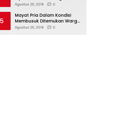
Hari Koperasi Tingkat Provinsi
Agustus 25, 2019
0
Mayat Pria Dalam Kondisi
5
Membusuk Ditemukan Warga
di Area Persawahan Sidoarjo
Agustus 25, 2019
0