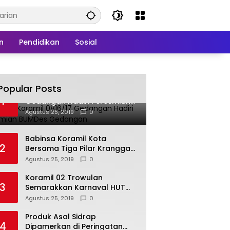
n
Pendidikan
Sosial
Popular Posts
Babinsa Koramil 0816/17
1
Gedangan Hadiri Peresmian
BUMDes Gedangan
Agustus 25, 2019
0
Babinsa Koramil Kota
2
Bersama Tiga Pilar Kranggan
Gelar Rakor
Agustus 25, 2019
0
Koramil 02 Trowulan
3
Semarakkan Karnaval HUT
Ke-74 Kemerdekaan RI
Agustus 25, 2019
0
Produk Asal Sidrap
4
Dipamerkan di Peringatan