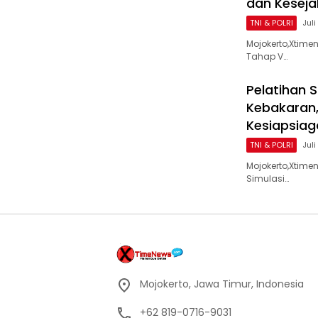
dan Kesej
TNI & POLRI
Juli
Mojokerto,Xtim
Tahap V…
Pelatihan 
Kebakaran,
Kesiapsiag
TNI & POLRI
Juli
Mojokerto,Xtime
Simulasi…
Mojokerto, Jawa Timur, Indonesia
+62 819-0716-9031