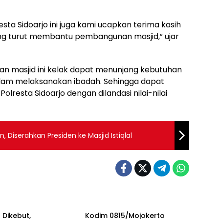
sta Sidoarjo ini juga kami ucapkan terima kasih
ng turut membantu pembangunan masjid,” ujar
an masjid ini kelak dapat menunjang kebutuhan
am melaksanakan ibadah. Sehingga dapat
lresta Sidoarjo dengan dilandasi nilai-nilai
, Diserahkan Presiden ke Masjid Istiqlal
OLRI
TNI & POLRI
 Dikebut,
Kodim 0815/Mojokerto