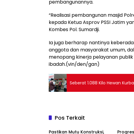
pembangunannya.
“Realisasi pembangunan masjid Polre
kepada Ketua Asprov PSSI Jatim ya
Kombes Pol. Sumardji.
Ia juga berharap nantinya keberada
anggota dan masyarakat umum, dal
menopang kinerja pelayanan publik Po
ibadah.(vin/den/gan)
Seberat 1.088 Kilo Hewan Kurban
Pos Terkait
TNI & POLRI
TNI & P
Pastikan Mutu Konstruksi,
Progres