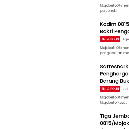
Mojokerto,Xtime
personel…
Kodim 0815
Bakti Peng
TNI & POLRI
Agu
Mojokerto,Xtim
pengabdian me
Satresnark
Penghargaa
Barang Buk
TNI & POLRI
Juli
Mojokerto,Xtime
Mojokerto Kota…
Tiga Jemba
0815/Mojok