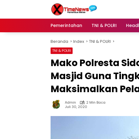
Langsung
ke
konten
Pemerintahan
TNI & POLRI
Headl
Beranda
Index
TNI & POLRI
TNI & POLRI
Mako Polresta Si
Masjid Guna Ting
Maksimalkan Pel
Admin
2 Min Baca
Juli 30, 2020