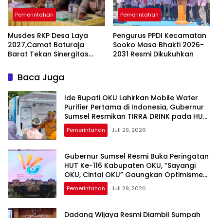
Pemerintahan
Pemerintahan
Musdes RKP Desa Laya
Pengurus PPDI Kecamatan
2027,Camat Baturaja
Sooko Masa Bhakti 2026-
Barat Tekan Sinergitas
2031 Resmi Dikukuhkan
Program
Baca Juga
Ide Bupati OKU Lahirkan Mobile Water
Purifier Pertama di Indonesia, Gubernur
Sumsel Resmikan TIRRA DRINK pada HUT
Ke-116 OKU
Pemerintahan
Juli 29, 2026
Gubernur Sumsel Resmi Buka Peringatan
HUT Ke-116 Kabupaten OKU, “Sayangi
OKU, Cintai OKU” Gaungkan Optimisme
Pembangunan
Pemerintahan
Juli 29, 2026
Dadang Wijaya Resmi Diambil Sumpah