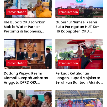
Pemerintahan
Pemerintahan
Ide Bupati OKU Lahirkan
Gubernur Sumsel Resmi
Mobile Water Purifier
Buka Peringatan HUT Ke-
Pertama di Indonesia,
116 Kabupaten OKU,
Gubernur Sumsel Resmikan
“Sayangi OKU, Cintai OKU”
TIRRA DRINK pada HUT Ke-
Gaungkan Optimisme
116 OKU
Pembangunan
Pemerintahan
Pemerintahan
Dadang Wijaya Resmi
Perkuat Ketahanan
Diambil Sumpah Jabatan
Pangan, Bupati Mojokerto
Anggota DPRD OKU,
Serahkan Bantuan Alsintan
Gantikan Umi Hartati
Kepada Kelompok Tani