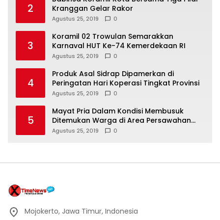
2
Kranggan Gelar Rakor
Agustus 25, 2019
0
Koramil 02 Trowulan Semarakkan
3
Karnaval HUT Ke-74 Kemerdekaan RI
Agustus 25, 2019
0
Produk Asal Sidrap Dipamerkan di
4
Peringatan Hari Koperasi Tingkat Provinsi
Agustus 25, 2019
0
Mayat Pria Dalam Kondisi Membusuk
5
Ditemukan Warga di Area Persawahan
Sidoarjo
Agustus 25, 2019
0
Mojokerto, Jawa Timur, Indonesia