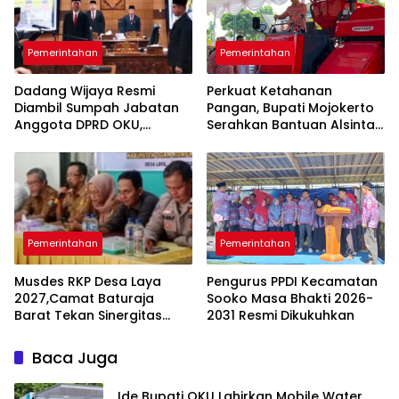
Pemerintahan
Pemerintahan
Dadang Wijaya Resmi
Perkuat Ketahanan
Diambil Sumpah Jabatan
Pangan, Bupati Mojokerto
Anggota DPRD OKU,
Serahkan Bantuan Alsintan
Gantikan Umi Hartati
Kepada Kelompok Tani
Pemerintahan
Pemerintahan
Musdes RKP Desa Laya
Pengurus PPDI Kecamatan
2027,Camat Baturaja
Sooko Masa Bhakti 2026-
Barat Tekan Sinergitas
2031 Resmi Dikukuhkan
Program
Baca Juga
Ide Bupati OKU Lahirkan Mobile Water