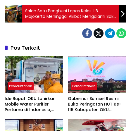
Salah Satu Penghuni Lapas Kelas II B
Mojokerto Meninggal Akibat Mengalami Sakit
Pada Ulu Hati
Pos Terkait
Pemerintahan
Pemerintahan
Ide Bupati OKU Lahirkan
Gubernur Sumsel Resmi
Mobile Water Purifier
Buka Peringatan HUT Ke-
Pertama di Indonesia,
116 Kabupaten OKU,
Gubernur Sumsel Resmikan
“Sayangi OKU, Cintai OKU”
TIRRA DRINK pada HUT Ke-
Gaungkan Optimisme
116 OKU
Pembangunan