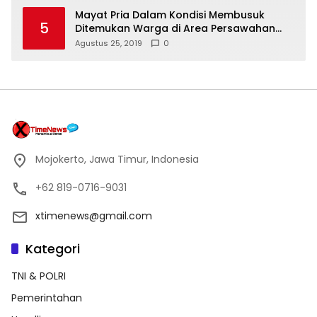
Mayat Pria Dalam Kondisi Membusuk
5
Ditemukan Warga di Area Persawahan
Sidoarjo
Agustus 25, 2019
0
Mojokerto, Jawa Timur, Indonesia
+62 819-0716-9031
xtimenews@gmail.com
Kategori
TNI & POLRI
Pemerintahan