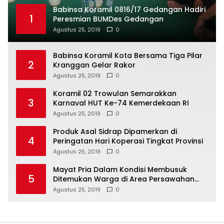
Babinsa Koramil 0816/17 Gedangan Hadiri
1
Peresmian BUMDes Gedangan
Agustus 25, 2019
0
Babinsa Koramil Kota Bersama Tiga Pilar
2
Kranggan Gelar Rakor
Agustus 25, 2019
0
Koramil 02 Trowulan Semarakkan
3
Karnaval HUT Ke-74 Kemerdekaan RI
Agustus 25, 2019
0
Produk Asal Sidrap Dipamerkan di
4
Peringatan Hari Koperasi Tingkat Provinsi
Agustus 25, 2019
0
Mayat Pria Dalam Kondisi Membusuk
5
Ditemukan Warga di Area Persawahan
Sidoarjo
Agustus 25, 2019
0