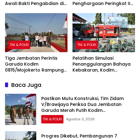
Awali Bakti Pengabdian di
Penghargaan Peringkat II
Sekolah Rakyat
Polda Jatim atas Capaian
Barang Bukti Narkoba
Terbanyak
TNI & POLRI
TNI & POLRI
Tiga Jembatan Perintis
Pelatihan Simulasi
Garuda Kodim
Penanggulangan Bahaya
0815/Mojokerto Rampung
Kebakaran, Kodim
100 Persen, Perkuat Akses
0815/Mojokerto Tingkatkan
dan Kesejahteraan Warga
Kesiapsiagaan Personel
Baca Juga
Hadapi Situasi Darurat
Pastikan Mutu Konstruksi, Tim Zidam
V/Brawijaya Periksa Dua Jembatan
Garuda Merah Putih Kodim
0815/Mojokerto
TNI & POLRI
Agustus 3, 2026
Progres Dikebut, Pembangunan 7