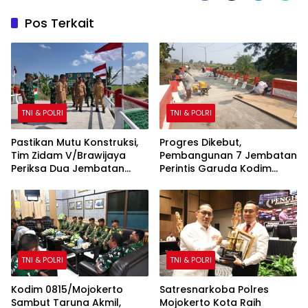
Pos Terkait
TNI & POLRI
TNI & POLRI
Pastikan Mutu Konstruksi,
Progres Dikebut,
Tim Zidam V/Brawijaya
Pembangunan 7 Jembatan
Periksa Dua Jembatan
Perintis Garuda Kodim
Garuda Merah Putih Kodim
0815/Mojokerto Masuki
0815/Mojokerto
Tahap Akhir
TNI & POLRI
TNI & POLRI
Kodim 0815/Mojokerto
Satresnarkoba Polres
Sambut Taruna Akmil,
Mojokerto Kota Raih