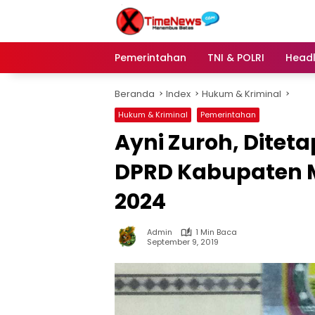
Langsung
ke
konten
Pemerintahan
TNI & POLRI
Headl
Beranda
Index
Hukum & Kriminal
Hukum & Kriminal
Pemerintahan
Ayni Zuroh, Ditet
DPRD Kabupaten Mo
2024
Admin
1 Min Baca
September 9, 2019