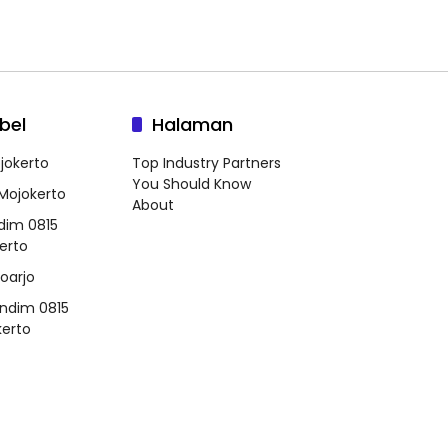
bel
Halaman
jokerto
Top Industry Partners
You Should Know
 Mojokerto
About
dim 0815
erto
doarjo
ndim 0815
erto