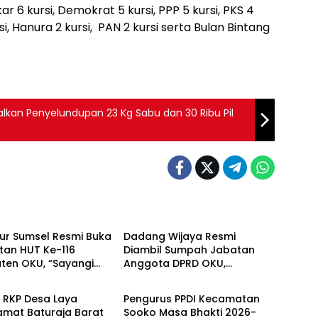
kar 6 kursi, Demokrat 5 kursi, PPP 5 kursi, PKS 4
si, Hanura 2 kursi, PAN 2 kursi serta Bulan Bintang
lkan Penyelundupan 23 Kg Sabu dan 30 Ribu Pil
ntahan
Pemerintahan
ur Sumsel Resmi Buka
Dadang Wijaya Resmi
tan HUT Ke-116
Diambil Sumpah Jabatan
ten OKU, “Sayangi
Anggota DPRD OKU,
ntahan
Pemerintahan
intai OKU” Gaungkan
Gantikan Umi Hartati
sme Pembangunan
 RKP Desa Laya
Pengurus PPDI Kecamatan
amat Baturaja Barat
Sooko Masa Bhakti 2026-