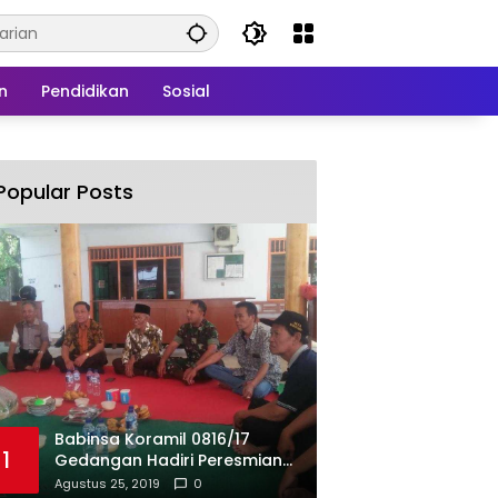
n
Pendidikan
Sosial
Popular Posts
Babinsa Koramil 0816/17
1
Gedangan Hadiri Peresmian
BUMDes Gedangan
Agustus 25, 2019
0