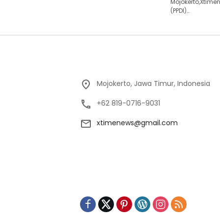
Mojokerto,Xtime
(PPDI)…
Mojokerto, Jawa Timur, Indonesia
+62 819-0716-9031
xtimenews@gmail.com