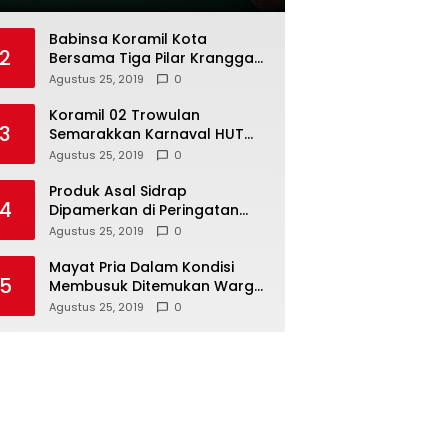
Babinsa Koramil Kota
2
Bersama Tiga Pilar Kranggan
Gelar Rakor
Agustus 25, 2019
0
Koramil 02 Trowulan
3
Semarakkan Karnaval HUT
Ke-74 Kemerdekaan RI
Agustus 25, 2019
0
Produk Asal Sidrap
4
Dipamerkan di Peringatan
Hari Koperasi Tingkat Provinsi
Agustus 25, 2019
0
Mayat Pria Dalam Kondisi
5
Membusuk Ditemukan Warga
di Area Persawahan Sidoarjo
Agustus 25, 2019
0