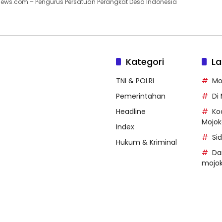
news.com – Pengurus Persatuan Perangkat Desa Indonesia
Kategori
La
TNI & POLRI
Mo
Pemerintahan
Di
Headline
Ko
Mojok
Index
Si
Hukum & Kriminal
Da
mojok