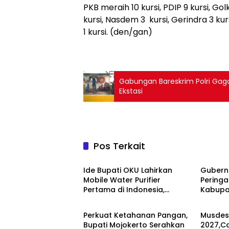
PKB meraih 10 kursi, PDIP 9 kursi, Gol
kursi, Nasdem 3 kursi, Gerindra 3 kur
1 kursi. (den/gan)
Gabungan Bareskrim Polri Gaga
Ekstasi
Pos Terkait
Pemerintahan
Pemeri
Ide Bupati OKU Lahirkan
Gubern
Mobile Water Purifier
Peringa
Pertama di Indonesia,
Kabupa
Pemerintahan
Pemeri
Gubernur Sumsel Resmikan
OKU, C
TIRRA DRINK pada HUT Ke-116
Optimi
Perkuat Ketahanan Pangan,
Musdes
OKU
Bupati Mojokerto Serahkan
2027,C