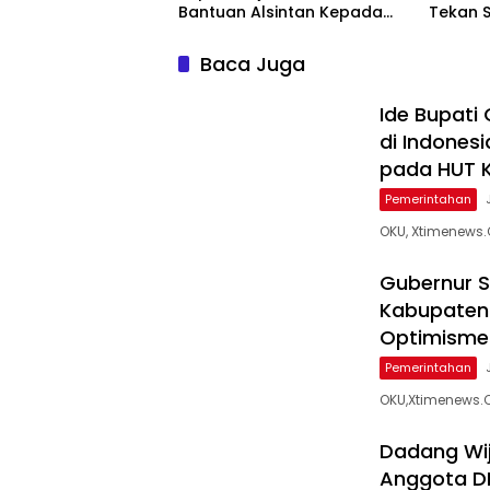
Bantuan Alsintan Kepada
Tekan S
Kelompok Tani
Baca Juga
Ide Bupati
di Indones
pada HUT 
Pemerintahan
OKU, Xtimenews
Gubernur S
Kabupaten 
Optimism
Pemerintahan
OKU,Xtimenews.C
Dadang Wi
Anggota DP