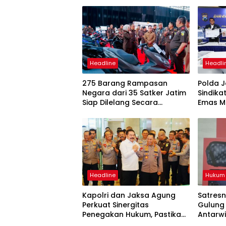
Headline
Headli
275 Barang Rampasan
Polda 
Negara dari 35 Satker Jatim
Sindika
Siap Dilelang Secara
Emas M
Terbuka
Dianta
Lapas 
Headline
Hukum 
Kapolri dan Jaksa Agung
Satresn
Perkuat Sinergitas
Gulung
Penegakan Hukum, Pastikan
Antarwi
Soliditas Institusi
Ribuan 