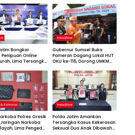
ne
Headline
Jatim Bongkar
Gubernur Sumsel Buka
t Penipuan Online
Pameran Dagang Lokal HUT
urah, Lima Tersangka
OKU ke-116, Dorong UMKM
ranya Warga Binaan
Naik Kelas dan Tingkatkan
Diamankan
Literasi Digital
& Kriminal
Headline
arkoba Polres Gresik
Polda Jatim Amankan
 Jaringan Narkoba
Tersangka Kasus Kekerasan
layah, Lima Pengedar
Seksual Dua Anak Dibawah
Pil Koplo dan Sabu
Umur