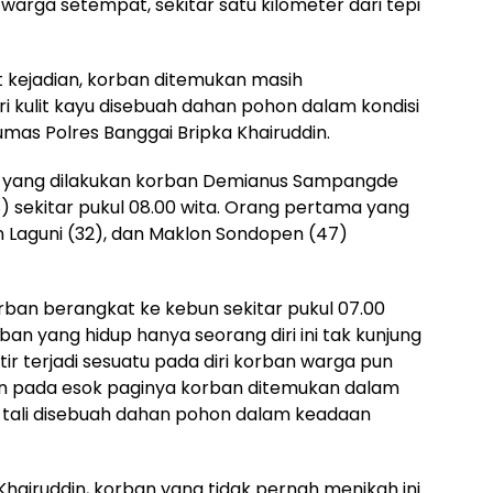
arga setempat, sekitar satu kilometer dari tepi
 kejadian, korban ditemukan masih
i kulit kayu disebuah dahan pohon dalam kondisi
umas Polres Banggai Bripka Khairuddin.
iri yang dilakukan korban Demianus Sampangde
 sekitar pukul 08.00 wita. Orang pertama yang
aguni (32), dan Maklon Sondopen (47)
rban berangkat ke kebun sekitar pukul 07.00
an yang hidup hanya seorang diri ini tak kunjung
r terjadi sesuatu pada diri korban warga pun
n pada esok paginya korban ditemukan dalam
 tali disebuah dahan pohon dalam keadaan
hairuddin, korban yang tidak pernah menikah ini