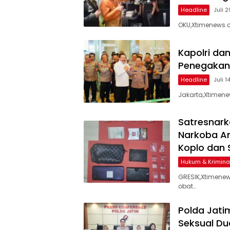
Headline
Juli 
OKU,Xtimenews.
Kapolri da
Penegakan H
Headline
Juli 1
Jakarta,Xtimenew
Satresnark
Narkoba An
Koplo dan 
Hukum & Krimina
GRESIK,Xtimene
obat…
Polda Jat
Seksual D