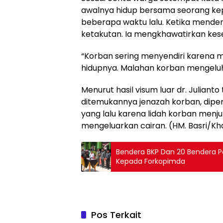
awalnya hidup bersama seorang ke
beberapa waktu lalu. Ketika mende
ketakutan. Ia mengkhawatirkan ke
“Korban sering menyendiri karena 
hidupnya. Malahan korban mengeluh 
Menurut hasil visum luar dr. Julian
ditemukannya jenazah korban, diper
yang lalu karena lidah korban menju
mengeluarkan cairan. (HM. Basri/Kh
Bendera BKP Dan 20 Bendera Pe
Kepada Forkopimda
Pos Terkait