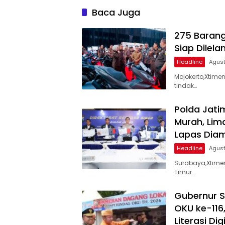
Disikat
Baca Juga
275 Barang
Siap Dilel
Headline
Agust
Mojokerto,Xtim
tindak…
Polda Jati
Murah, Lim
Lapas Dia
Headline
Agust
Surabaya,Xtimen
Timur…
Gubernur 
OKU ke-116
Literasi Dig