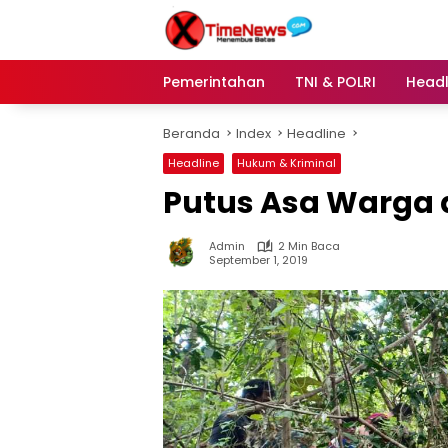
Langsung
ke
konten
Pemerintahan
TNI & POLRI
Headl
Beranda
Index
Headline
Headline
Hukum & Kriminal
Putus Asa Warga d
Admin
2 Min Baca
September 1, 2019