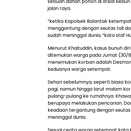
sebuah dahan pohon di areal kebun w
jalan raya.
“ketika Kapolsek Balantak ketempat
menggantung dengan seutas tali dar
sudah meninggal dunia, “kata staf H
Menurut Khaituddin, kasus bunuh d
ditemukan warga pada Jumat (30/8)
menemukan korban adalah Desmon L
keduanya warga setempat.
Sehari sebelumnya, seperti biasa ko
pagi, namun hingga larut malam korb
pulang-pulang ke rumahnya. Khawati
berupaya melakukan pencarian. Da
keadaan tergantung dengan seutas
meninggal dunia.
Sesuai cerita warga setempat kata K