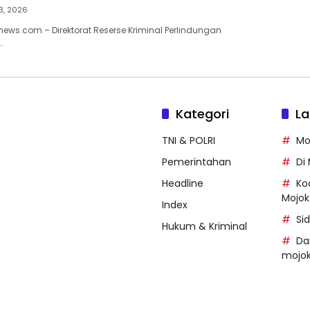
3, 2026
ews.com – Direktorat Reserse Kriminal Perlindungan
…
Kategori
La
TNI & POLRI
Mo
Pemerintahan
Di
Headline
Ko
Mojok
Index
Si
Hukum & Kriminal
Da
mojok