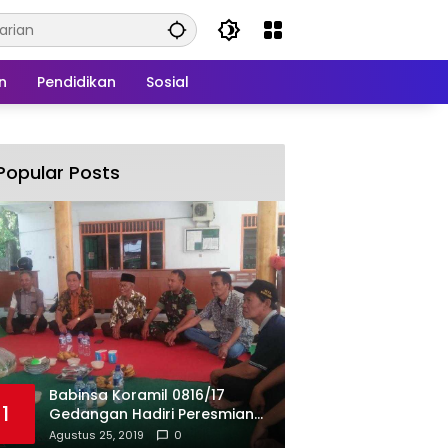
n
Pendidikan
Sosial
Popular Posts
Babinsa Koramil 0816/17
1
Gedangan Hadiri Peresmian
BUMDes Gedangan
Agustus 25, 2019
0