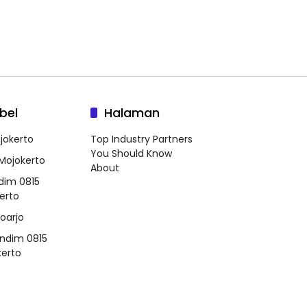
bel
Halaman
jokerto
Top Industry Partners
You Should Know
 Mojokerto
About
dim 0815
erto
doarjo
ndim 0815
erto