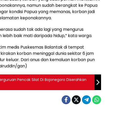
ponakannya, namun sudah berangkat ke Papua
ngar kondisi Papua yang memanas, korban jadi
selamatan keponakannya.
merasa sudah tak ada lagi yang mengurus
lebih baik mati daripada hidup,” kata warga.
to tim medis Puskesmas Balantak di tempat
kirakan korban meninggal dunia sekitar 6 jam
lur keluar. Dari anus dan kemaluan korban pun
airuddin/gan)
rguruan Pencak Silat Di Bojonegoro Diserahkan