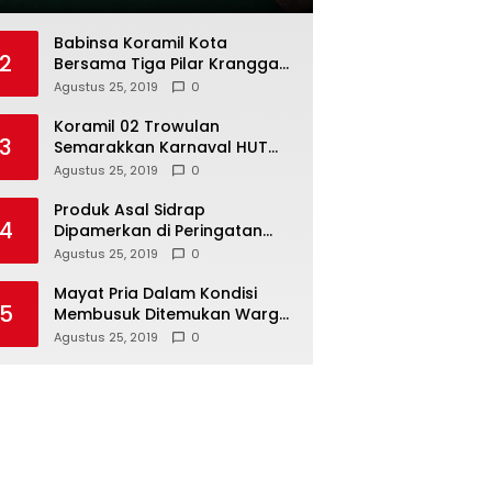
Babinsa Koramil Kota
2
Bersama Tiga Pilar Kranggan
Gelar Rakor
Agustus 25, 2019
0
Koramil 02 Trowulan
3
Semarakkan Karnaval HUT
Ke-74 Kemerdekaan RI
Agustus 25, 2019
0
Produk Asal Sidrap
4
Dipamerkan di Peringatan
Hari Koperasi Tingkat Provinsi
Agustus 25, 2019
0
Mayat Pria Dalam Kondisi
5
Membusuk Ditemukan Warga
di Area Persawahan Sidoarjo
Agustus 25, 2019
0