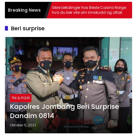
 Norge:
Sikre betalinger hos Beste Casino Norge:
Ju
Breaking News
ttak
hva du bør vite om innskudd og uttak
t
Beri surprise
TNI & POLRI
Kapolres Jombang Beri Surprise
Dandim 0814
Oktober 5, 2021