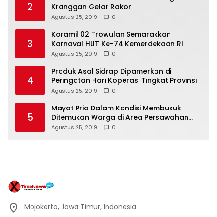
2
Kranggan Gelar Rakor
Agustus 25, 2019
0
Koramil 02 Trowulan Semarakkan
3
Karnaval HUT Ke-74 Kemerdekaan RI
Agustus 25, 2019
0
Produk Asal Sidrap Dipamerkan di
4
Peringatan Hari Koperasi Tingkat Provinsi
Agustus 25, 2019
0
Mayat Pria Dalam Kondisi Membusuk
5
Ditemukan Warga di Area Persawahan
Sidoarjo
Agustus 25, 2019
0
Mojokerto, Jawa Timur, Indonesia