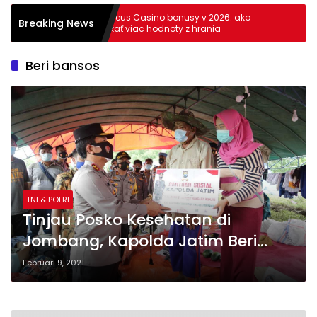
ga en
Cazeus Casino bonusy v 2026: ako
Breaking News
získať viac hodnoty z hrania
Beri bansos
TNI & POLRI
Tinjau Posko Kesehatan di
Jombang, Kapolda Jatim Beri
Bansos ke Korban Banjir
Februari 9, 2021