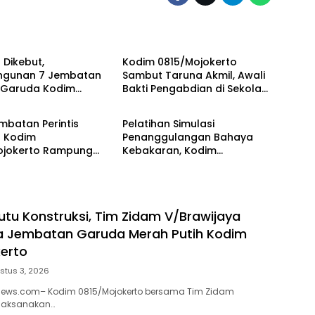
OLRI
TNI & POLRI
 Dikebut,
Kodim 0815/Mojokerto
gunan 7 Jembatan
Sambut Taruna Akmil, Awali
s Garuda Kodim
Bakti Pengabdian di Sekolah
OLRI
TNI & POLRI
jokerto Masuki
Rakyat
Akhir
mbatan Perintis
Pelatihan Simulasi
 Kodim
Penanggulangan Bahaya
ojokerto Rampung
Kebakaran, Kodim
sen, Perkuat Akses
0815/Mojokerto Tingkatkan
sejahteraan Warga
Kesiapsiagaan Personel
Hadapi Situasi Darurat
utu Konstruksi, Tim Zidam V/Brawijaya
a Jembatan Garuda Merah Putih Kodim
erto
stus 3, 2026
enews.com– Kodim 0815/Mojokerto bersama Tim Zidam
laksanakan…