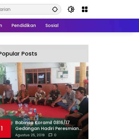
n
Pendidikan
Sosial
Popular Posts
Babinsa Koramil 0816/17
1
Gedangan Hadiri Peresmian
BUMDes Gedangan
Agustus 25, 2019
0