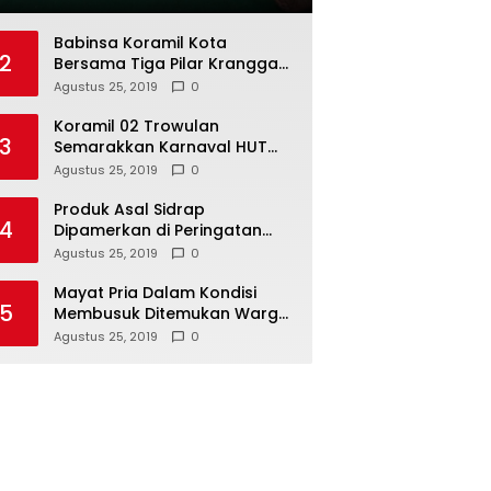
Babinsa Koramil Kota
2
Bersama Tiga Pilar Kranggan
Gelar Rakor
Agustus 25, 2019
0
Koramil 02 Trowulan
3
Semarakkan Karnaval HUT
Ke-74 Kemerdekaan RI
Agustus 25, 2019
0
Produk Asal Sidrap
4
Dipamerkan di Peringatan
Hari Koperasi Tingkat Provinsi
Agustus 25, 2019
0
Mayat Pria Dalam Kondisi
5
Membusuk Ditemukan Warga
di Area Persawahan Sidoarjo
Agustus 25, 2019
0