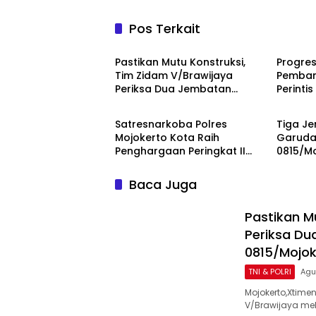
Pos Terkait
TNI & POLRI
TNI & P
Pastikan Mutu Konstruksi,
Progres
Tim Zidam V/Brawijaya
Pemban
Periksa Dua Jembatan
Perinti
TNI & POLRI
TNI & P
Garuda Merah Putih Kodim
0815/Mo
0815/Mojokerto
Tahap 
Satresnarkoba Polres
Tiga Je
Mojokerto Kota Raih
Garuda
Penghargaan Peringkat II
0815/M
Polda Jatim atas Capaian
100 Per
Barang Bukti Narkoba
dan Ke
Baca Juga
Terbanyak
Pastikan M
Periksa Du
0815/Mojok
TNI & POLRI
Agu
Mojokerto,Xtim
V/Brawijaya me