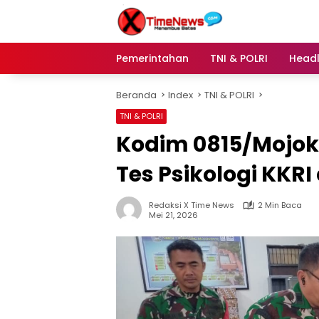
Langsung
ke
konten
Pemerintahan
TNI & POLRI
Headl
Beranda
Index
TNI & POLRI
TNI & POLRI
Kodim 0815/Mojok
Tes Psikologi KKRI
Redaksi X Time News
2 Min Baca
Mei 21, 2026