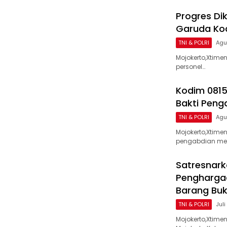
Progres Di
Garuda Kod
TNI & POLRI
Agu
Mojokerto,Xtime
personel…
Kodim 0815
Bakti Peng
TNI & POLRI
Agu
Mojokerto,Xtim
pengabdian me
Satresnark
Penghargaa
Barang Buk
TNI & POLRI
Juli
Mojokerto,Xtime