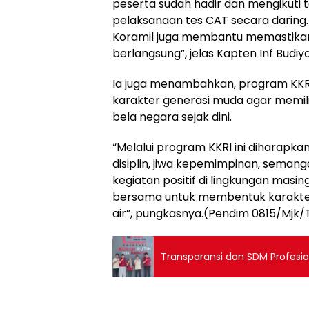
peserta sudah hadir dan mengikuti 
pelaksanaan tes CAT secara daring
Koramil juga membantu memastikan 
berlangsung”, jelas Kapten Inf Budiy
Ia juga menambahkan, program KKR
karakter generasi muda agar memilik
bela negara sejak dini.
“Melalui program KKRI ini diharapkan
disiplin, jiwa kepemimpinan, seman
kegiatan positif di lingkungan masin
bersama untuk membentuk karakter
air”, pungkasnya.(Pendim 0815/Mjk/
Transparansi dan SDM Profesio