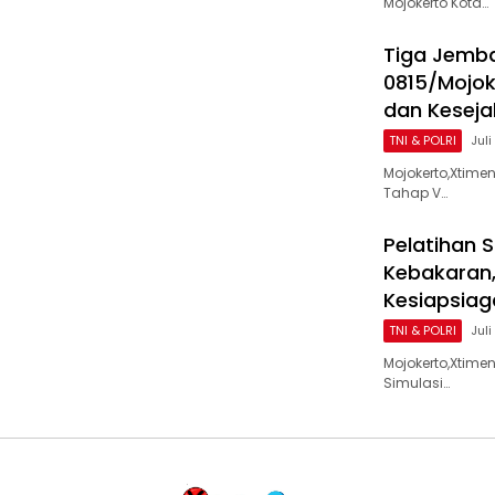
Mojokerto Kota…
Tiga Jemba
0815/Mojok
dan Kesej
TNI & POLRI
Juli
Mojokerto,Xtim
Tahap V…
Pelatihan 
Kebakaran,
Kesiapsiag
TNI & POLRI
Juli
Mojokerto,Xtime
Simulasi…