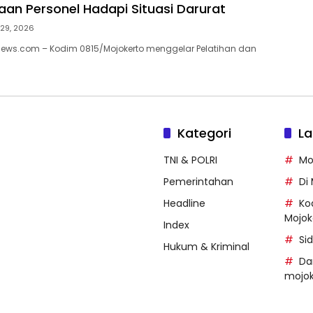
aan Personel Hadapi Situasi Darurat
 29, 2026
news.com – Kodim 0815/Mojokerto menggelar Pelatihan dan
Kategori
La
TNI & POLRI
Mo
Pemerintahan
Di
Headline
Ko
Mojok
Index
Si
Hukum & Kriminal
Da
mojok