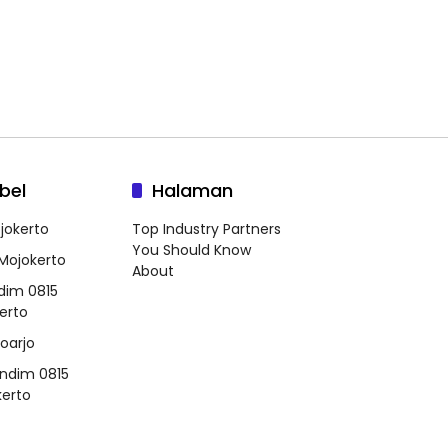
bel
Halaman
jokerto
Top Industry Partners
You Should Know
 Mojokerto
About
dim 0815
erto
doarjo
ndim 0815
erto