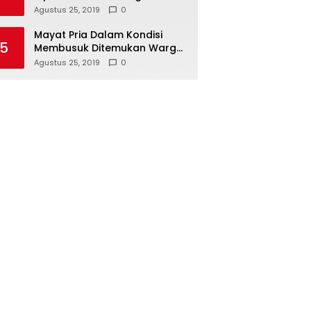
Hari Koperasi Tingkat Provinsi
Agustus 25, 2019
0
Mayat Pria Dalam Kondisi
5
Membusuk Ditemukan Warga
di Area Persawahan Sidoarjo
Agustus 25, 2019
0