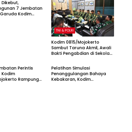
 Dikebut,
gunan 7 Jembatan
s Garuda Kodim
jokerto Masuki
Akhir
TNI & POLRI
Kodim 0815/Mojokerto
Sambut Taruna Akmil, Awali
Bakti Pengabdian di Sekolah
OLRI
TNI & POLRI
Rakyat
mbatan Perintis
Pelatihan Simulasi
 Kodim
Penanggulangan Bahaya
ojokerto Rampung
Kebakaran, Kodim
sen, Perkuat Akses
0815/Mojokerto Tingkatkan
sejahteraan Warga
Kesiapsiagaan Personel
Hadapi Situasi Darurat