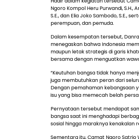
Hadir dalam kegiatan tersebut Camat
Ngoro Kompol Heru Purwandi, S.H., A
S.E., dan Elia Joko Sambodo, S.E., se
perempuan, dan pemuda.
Dalam kesempatan tersebut, Danra
menegaskan bahwa Indonesia memilik
maupun letak strategis di garis khat
bersama dengan menguatkan wawa
“Keutuhan bangsa tidak hanya menj
juga membutuhkan peran dari selu
Dengan pemahaman kebangsaan yang 
isu yang bisa memecah belah persat
Pernyataan tersebut mendapat samb
bangsa saat ini menghadapi berbagai
sosial hingga maraknya kenakalan rema
Sementara itu, Camat Ngoro Satri