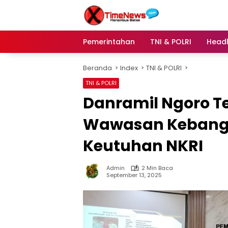
Langsung
ke
konten
Pemerintahan
TNI & POLRI
Headl
Beranda
Index
TNI & POLRI
TNI & POLRI
Danramil Ngoro T
Wawasan Kebang
Keutuhan NKRI
Admin
2 Min Baca
September 13, 2025