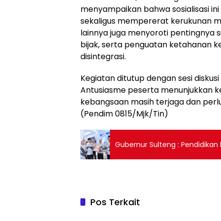
menyampaikan bahwa sosialisasi ini
sekaligus mempererat kerukunan ma
lainnya juga menyoroti pentingnya s
bijak, serta penguatan ketahanan 
disintegrasi.
Kegiatan ditutup dengan sesi diskus
Antusiasme peserta menunjukkan 
kebangsaan masih terjaga dan perlu
(Pendim 0815/Mjk/Tin)
Gubernur Sulteng : Pendidikan
Pos Terkait
TNI & POLRI
TNI & P