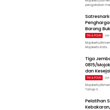
Mojokerto,Xtim
pengabdian me
Satresnark
Penghargaa
Barang Buk
TNI & POLRI
Juli
Mojokerto,Xtime
Mojokerto Kota…
Tiga Jemba
0815/Mojok
dan Kesej
TNI & POLRI
Juli
Mojokerto,Xtim
Tahap V…
Pelatihan 
Kebakaran,