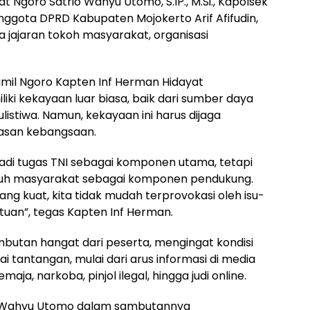
 Ngoro Satrio Wahyu Utomo, S.IP., M.Si., Kapolsek
nggota DPRD Kabupaten Mojokerto Arif Afifudin,
rta jajaran tokoh masyarakat, organisasi
mil Ngoro Kapten Inf Herman Hidayat
i kekayaan luar biasa, baik dari sumber daya
ulistiwa. Namun, kekayaan ini harus dijaga
san kebangsaan.
adi tugas TNI sebagai komponen utama, tetapi
ruh masyarakat sebagai komponen pendukung.
kuat, kita tidak mudah terprovokasi oleh isu-
uan”, tegas Kapten Inf Herman.
utan hangat dari peserta, mengingat kondisi
 tantangan, mulai dari arus informasi di media
ja, narkoba, pinjol ilegal, hingga judi online.
o Wahyu Utomo dalam sambutannya