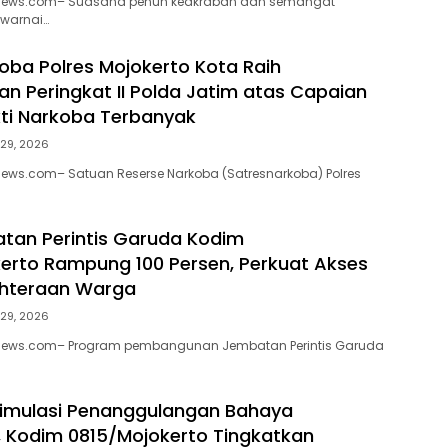
enews.com– Suasana penuh keakraban dan semangat
warnai…
oba Polres Mojokerto Kota Raih
n Peringkat II Polda Jatim atas Capaian
ti Narkoba Terbanyak
 29, 2026
news.com– Satuan Reserse Narkoba (Satresnarkoba) Polres
tan Perintis Garuda Kodim
erto Rampung 100 Persen, Perkuat Akses
ahteraan Warga
 29, 2026
enews.com– Program pembangunan Jembatan Perintis Garuda
Simulasi Penanggulangan Bahaya
 Kodim 0815/Mojokerto Tingkatkan