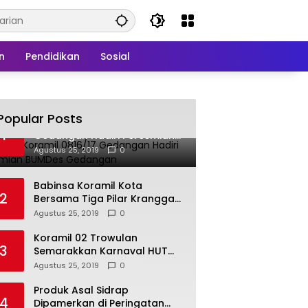
n
Pendidikan
Sosial
Popular Posts
Babinsa Koramil 0816/17
1
Gedangan Hadiri Peresmian
BUMDes Gedangan
Agustus 25, 2019
0
Babinsa Koramil Kota
2
Bersama Tiga Pilar Kranggan
Gelar Rakor
Agustus 25, 2019
0
Koramil 02 Trowulan
3
Semarakkan Karnaval HUT
Ke-74 Kemerdekaan RI
Agustus 25, 2019
0
Produk Asal Sidrap
4
Dipamerkan di Peringatan