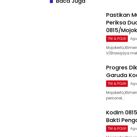
Baca Juga
Terbanyak
Pastikan M
Periksa Du
0815/Mojok
TNI & POLRI
Agu
Mojokerto,Xtim
V/Brawijaya me
Progres Di
Garuda Kod
TNI & POLRI
Agu
Mojokerto,Xtime
personel…
Kodim 0815
Bakti Peng
TNI & POLRI
Agu