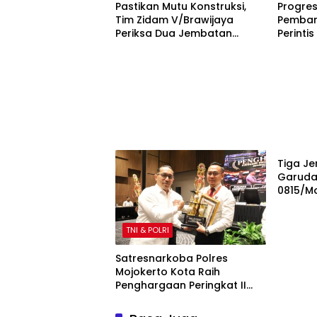
Pastikan Mutu Konstruksi,
Progres
Tim Zidam V/Brawijaya
Pemban
Periksa Dua Jembatan
Perinti
Garuda Merah Putih Kodim
0815/Mo
0815/Mojokerto
Tahap 
TNI & P
Tiga Je
Garuda
0815/M
100 Per
dan Ke
TNI & POLRI
Satresnarkoba Polres
Mojokerto Kota Raih
Penghargaan Peringkat II
Polda Jatim atas Capaian
Barang Bukti Narkoba