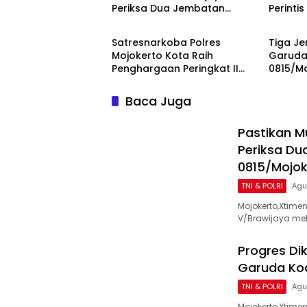
Periksa Dua Jembatan
Perinti
TNI & POLRI
TNI & P
Garuda Merah Putih Kodim
0815/Mo
0815/Mojokerto
Tahap 
Satresnarkoba Polres
Tiga Je
Mojokerto Kota Raih
Garuda
Penghargaan Peringkat II
0815/M
Polda Jatim atas Capaian
100 Per
Barang Bukti Narkoba
dan Ke
Baca Juga
Terbanyak
Pastikan M
Periksa Du
0815/Mojok
TNI & POLRI
Agu
Mojokerto,Xtim
V/Brawijaya me
Progres Di
Garuda Kod
TNI & POLRI
Agu
Mojokerto,Xtime