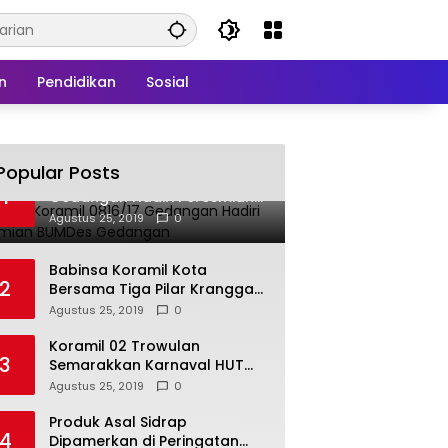
n
Pendidikan
Sosial
Popular Posts
Babinsa Koramil 0816/17
1
Gedangan Hadiri Peresmian
BUMDes Gedangan
Agustus 25, 2019
0
Babinsa Koramil Kota
2
Bersama Tiga Pilar Kranggan
Gelar Rakor
Agustus 25, 2019
0
Koramil 02 Trowulan
3
Semarakkan Karnaval HUT
Ke-74 Kemerdekaan RI
Agustus 25, 2019
0
Produk Asal Sidrap
4
Dipamerkan di Peringatan