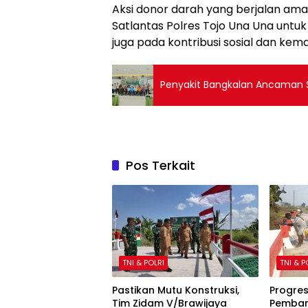
Aksi donor darah yang berjalan ama
Satlantas Polres Tojo Una Una untuk
juga pada kontribusi sosial dan kema
Penyakit Bangkalan Ancaman Se
Pos Terkait
TNI & POLRI
TNI & P
Pastikan Mutu Konstruksi,
Progres
Tim Zidam V/Brawijaya
Pemban