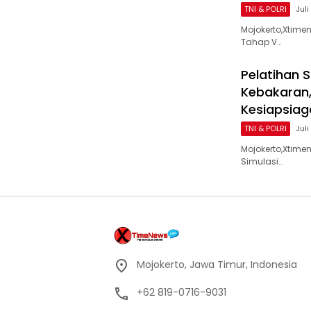
TNI & POLRI
Juli
Mojokerto,Xtim
Tahap V…
Pelatihan 
Kebakaran,
Kesiapsiag
TNI & POLRI
Juli
Mojokerto,Xtime
Simulasi…
Mojokerto, Jawa Timur, Indonesia
+62 819-0716-9031