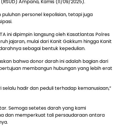
(RSUD) Ampana, Kamis (11/09/2025).
n puluhan personel kepolisian, tetapi juga
ipasi.
TA ini dipimpin langsung oleh Kasatlantas Polres
luruh jajaran, mulai dari Kanit Gakkum hingga Kanit
darahnya sebagai bentuk kepedulian.
askan bahwa donor darah ini adalah bagian dari
bertujuan membangun hubungan yang lebih erat
 selalu hadir dan peduli terhadap kemanusiaan,”
ftar. Semoga setetes darah yang kami
 dan memperkuat tali persaudaraan antara
nya.