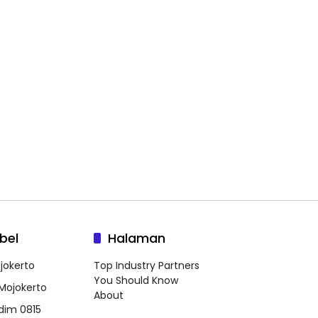
bel
Halaman
jokerto
Top Industry Partners
You Should Know
 Mojokerto
About
dim 0815