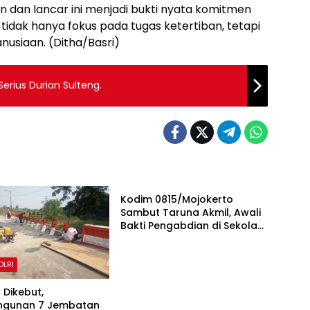
n dan lancar ini menjadi bukti nyata komitmen
 tidak hanya fokus pada tugas ketertiban, tetapi
nusiaan. (Ditha/Basri)
rius Durian Sulteng.
TNI & POLRI
Kodim 0815/Mojokerto
Sambut Taruna Akmil, Awali
Bakti Pengabdian di Sekolah
Rakyat
OLRI
 Dikebut,
gunan 7 Jembatan