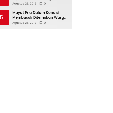
Hari Koperasi Tingkat Provinsi
Agustus 25, 2019
0
Mayat Pria Dalam Kondisi
5
Membusuk Ditemukan Warga
di Area Persawahan Sidoarjo
Agustus 25, 2019
0