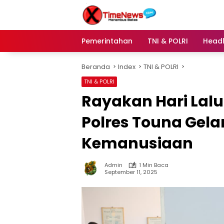
Langsung
ke
konten
Pemerintahan
TNI & POLRI
Headl
Beranda
Index
TNI & POLRI
TNI & POLRI
Rayakan Hari Lalu
Polres Touna Gela
Kemanusiaan
Admin
1 Min Baca
September 11, 2025