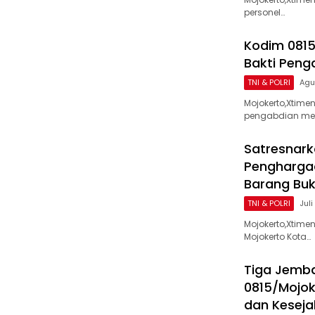
personel…
Kodim 0815
Bakti Peng
TNI & POLRI
Agu
Mojokerto,Xtim
pengabdian me
Satresnark
Penghargaa
Barang Buk
TNI & POLRI
Juli
Mojokerto,Xtime
Mojokerto Kota…
Tiga Jemba
0815/Mojok
dan Kesej