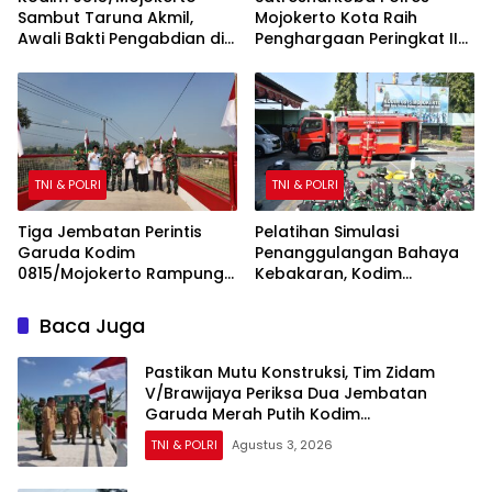
Sambut Taruna Akmil,
Mojokerto Kota Raih
Awali Bakti Pengabdian di
Penghargaan Peringkat II
Sekolah Rakyat
Polda Jatim atas Capaian
Barang Bukti Narkoba
Terbanyak
TNI & POLRI
TNI & POLRI
Tiga Jembatan Perintis
Pelatihan Simulasi
Garuda Kodim
Penanggulangan Bahaya
0815/Mojokerto Rampung
Kebakaran, Kodim
100 Persen, Perkuat Akses
0815/Mojokerto Tingkatkan
dan Kesejahteraan Warga
Kesiapsiagaan Personel
Baca Juga
Hadapi Situasi Darurat
Pastikan Mutu Konstruksi, Tim Zidam
V/Brawijaya Periksa Dua Jembatan
Garuda Merah Putih Kodim
0815/Mojokerto
TNI & POLRI
Agustus 3, 2026