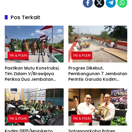
Pos Terkait
TNI & POLRI
TNI & POLRI
Pastikan Mutu Konstruksi,
Progres Dikebut,
Tim Zidam V/Brawijaya
Pembangunan 7 Jembatan
Periksa Dua Jembatan
Perintis Garuda Kodim
Garuda Merah Putih Kodim
0815/Mojokerto Masuki
0815/Mojokerto
Tahap Akhir
TNI & POLRI
TNI & POLRI
Kodim 0815/Mojokerto
Satresnarkoba Polres