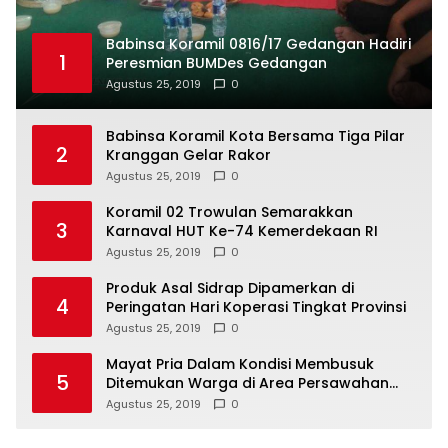
Babinsa Koramil 0816/17 Gedangan Hadiri
1
Peresmian BUMDes Gedangan
Agustus 25, 2019
0
Babinsa Koramil Kota Bersama Tiga Pilar
2
Kranggan Gelar Rakor
Agustus 25, 2019
0
Koramil 02 Trowulan Semarakkan
3
Karnaval HUT Ke-74 Kemerdekaan RI
Agustus 25, 2019
0
Produk Asal Sidrap Dipamerkan di
4
Peringatan Hari Koperasi Tingkat Provinsi
Agustus 25, 2019
0
Mayat Pria Dalam Kondisi Membusuk
5
Ditemukan Warga di Area Persawahan
Sidoarjo
Agustus 25, 2019
0