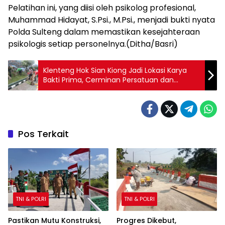
Pelatihan ini, yang diisi oleh psikolog profesional,
Muhammad Hidayat, S.Psi., M.Psi., menjadi bukti nyata
Polda Sulteng dalam memastikan kesejahteraan
psikologis setiap personelnya.(Ditha/Basri)
Klenteng Hok Sian Kiong Jadi Lokasi Karya
Bakti Prima, Cerminan Persatuan dan
Toleransi
Pos Terkait
TNI & POLRI
TNI & POLRI
Pastikan Mutu Konstruksi,
Progres Dikebut,