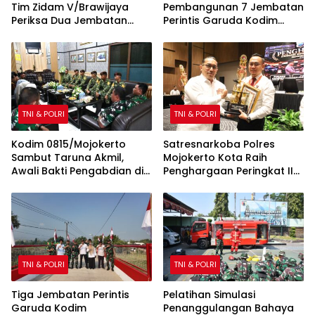
Tim Zidam V/Brawijaya
Pembangunan 7 Jembatan
Periksa Dua Jembatan
Perintis Garuda Kodim
Garuda Merah Putih Kodim
0815/Mojokerto Masuki
0815/Mojokerto
Tahap Akhir
TNI & POLRI
TNI & POLRI
Kodim 0815/Mojokerto
Satresnarkoba Polres
Sambut Taruna Akmil,
Mojokerto Kota Raih
Awali Bakti Pengabdian di
Penghargaan Peringkat II
Sekolah Rakyat
Polda Jatim atas Capaian
Barang Bukti Narkoba
Terbanyak
TNI & POLRI
TNI & POLRI
Tiga Jembatan Perintis
Pelatihan Simulasi
Garuda Kodim
Penanggulangan Bahaya