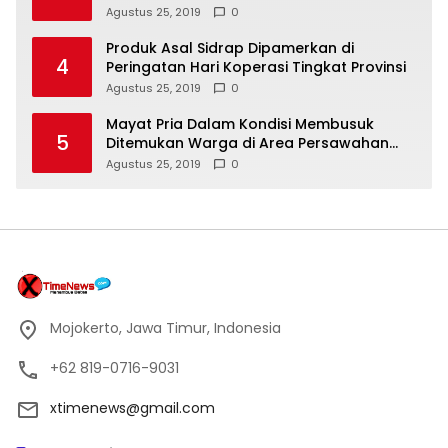
Agustus 25, 2019
0
Produk Asal Sidrap Dipamerkan di
4
Peringatan Hari Koperasi Tingkat Provinsi
Agustus 25, 2019
0
Mayat Pria Dalam Kondisi Membusuk
5
Ditemukan Warga di Area Persawahan
Sidoarjo
Agustus 25, 2019
0
Mojokerto, Jawa Timur, Indonesia
+62 819-0716-9031
xtimenews@gmail.com