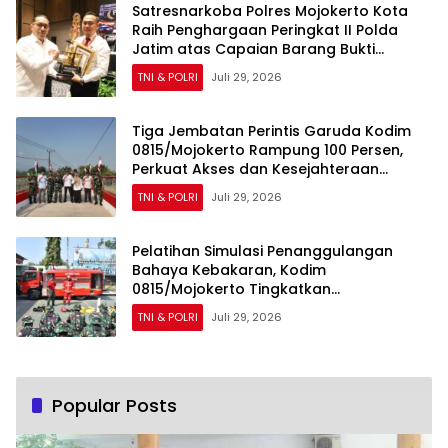
Satresnarkoba Polres Mojokerto Kota
Raih Penghargaan Peringkat II Polda
Jatim atas Capaian Barang Bukti
Narkoba Terbanyak
TNI & POLRI
Juli 29, 2026
Tiga Jembatan Perintis Garuda Kodim
0815/Mojokerto Rampung 100 Persen,
Perkuat Akses dan Kesejahteraan
Warga
TNI & POLRI
Juli 29, 2026
Pelatihan Simulasi Penanggulangan
Bahaya Kebakaran, Kodim
0815/Mojokerto Tingkatkan
Kesiapsiagaan Personel Hadapi Situasi
TNI & POLRI
Juli 29, 2026
Darurat
Popular Posts