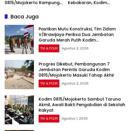
0815/Mojokerto Rampung
Kebakaran, Kodim
100 Persen, Perkuat Akses
0815/Mojokerto Tingkatkan
dan Kesejahteraan Warga
Kesiapsiagaan Personel
Baca Juga
Hadapi Situasi Darurat
Pastikan Mutu Konstruksi, Tim Zidam
V/Brawijaya Periksa Dua Jembatan
Garuda Merah Putih Kodim
0815/Mojokerto
TNI & POLRI
Agustus 3, 2026
Progres Dikebut, Pembangunan 7
Jembatan Perintis Garuda Kodim
0815/Mojokerto Masuki Tahap Akhir
TNI & POLRI
Agustus 2, 2026
Kodim 0815/Mojokerto Sambut Taruna
Akmil, Awali Bakti Pengabdian di Sekolah
Rakyat
TNI & POLRI
Agustus 1, 2026