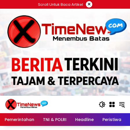
Langsung
×
Scroll Untuk Baca Artikel
ke
konten
Pemerintahan
TNI & POLRI
Headline
Peristiwa