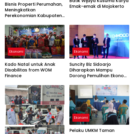
Batik Wijaya Kusuma Karya
Bisnis Properti Perumahan,
Emak-emak di Mojokerto
Meningkatkan
Perekonomian Kabupaten
Mojokerto
Ekonomi
Ekonomi
Kado Natal untuk Anak
Suncity Biz Sidoarjo
Disabilitas from WOM
Diharapkan Mampu
Finance
Dorong Pemulihan Ekonomi
di Sidoarjo
Ekonomi
Pelaku UMKM Taman