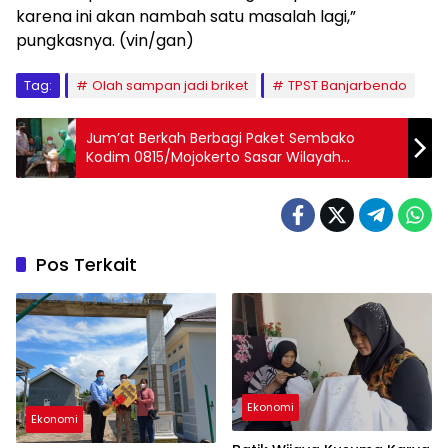
karena ini akan nambah satu masalah lagi,”
pungkasnya. (vin/gan)
Tag:
Olah sampan jadi briket
TPST Banjarbendo
Jum’at Berkah Berbagi Paket Sembako
Kodim 0815/Mojokerto Sasar Wilayah
Pungging
Pos Terkait
Ekonomi
Ekonomi