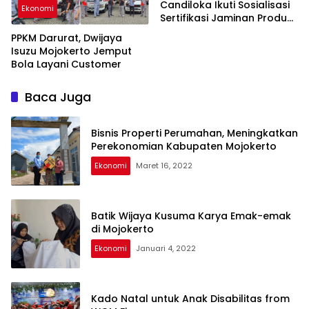
Candiloka Ikuti Sosialisasi
Ekonomi
Sertifikasi Jaminan Produk
Halal
PPKM Darurat, Dwijaya
Isuzu Mojokerto Jemput
Bola Layani Customer
Baca Juga
Bisnis Properti Perumahan, Meningkatkan
Perekonomian Kabupaten Mojokerto
Ekonomi
Maret 16, 2022
Batik Wijaya Kusuma Karya Emak-emak
di Mojokerto
Ekonomi
Januari 4, 2022
Kado Natal untuk Anak Disabilitas from