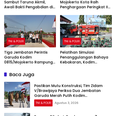
Sambut Taruna Akmil,
Mojokerto Kota Raih
Awali Bakti Pengabdian di
Penghargaan Peringkat II
Sekolah Rakyat
Polda Jatim atas Capaian
Barang Bukti Narkoba
Terbanyak
TNI & POLRI
TNI & POLRI
Tiga Jembatan Perintis
Pelatihan Simulasi
Garuda Kodim
Penanggulangan Bahaya
0815/Mojokerto Rampung
Kebakaran, Kodim
100 Persen, Perkuat Akses
0815/Mojokerto Tingkatkan
dan Kesejahteraan Warga
Kesiapsiagaan Personel
Baca Juga
Hadapi Situasi Darurat
Pastikan Mutu Konstruksi, Tim Zidam
V/Brawijaya Periksa Dua Jembatan
Garuda Merah Putih Kodim
0815/Mojokerto
TNI & POLRI
Agustus 3, 2026