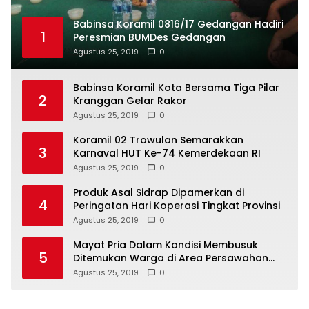
Babinsa Koramil 0816/17 Gedangan Hadiri
1
Peresmian BUMDes Gedangan
Agustus 25, 2019
0
Babinsa Koramil Kota Bersama Tiga Pilar
2
Kranggan Gelar Rakor
Agustus 25, 2019
0
Koramil 02 Trowulan Semarakkan
3
Karnaval HUT Ke-74 Kemerdekaan RI
Agustus 25, 2019
0
Produk Asal Sidrap Dipamerkan di
4
Peringatan Hari Koperasi Tingkat Provinsi
Agustus 25, 2019
0
Mayat Pria Dalam Kondisi Membusuk
5
Ditemukan Warga di Area Persawahan
Sidoarjo
Agustus 25, 2019
0