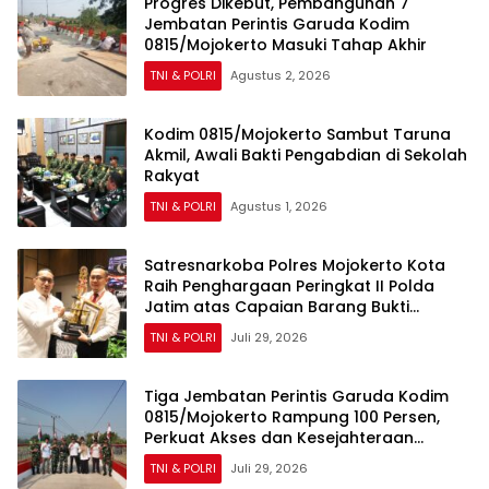
Progres Dikebut, Pembangunan 7
Jembatan Perintis Garuda Kodim
0815/Mojokerto Masuki Tahap Akhir
TNI & POLRI
Agustus 2, 2026
Kodim 0815/Mojokerto Sambut Taruna
Akmil, Awali Bakti Pengabdian di Sekolah
Rakyat
TNI & POLRI
Agustus 1, 2026
Satresnarkoba Polres Mojokerto Kota
Raih Penghargaan Peringkat II Polda
Jatim atas Capaian Barang Bukti
Narkoba Terbanyak
TNI & POLRI
Juli 29, 2026
Tiga Jembatan Perintis Garuda Kodim
0815/Mojokerto Rampung 100 Persen,
Perkuat Akses dan Kesejahteraan
Warga
TNI & POLRI
Juli 29, 2026