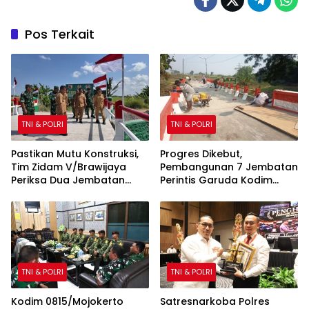
Pos Terkait
TNI & POLRI
TNI & POLRI
Pastikan Mutu Konstruksi,
Progres Dikebut,
Tim Zidam V/Brawijaya
Pembangunan 7 Jembatan
Periksa Dua Jembatan
Perintis Garuda Kodim
Garuda Merah Putih Kodim
0815/Mojokerto Masuki
0815/Mojokerto
Tahap Akhir
TNI & POLRI
TNI & POLRI
Kodim 0815/Mojokerto
Satresnarkoba Polres